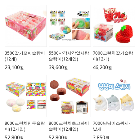
3500딸기모찌슬랑이
5500샤각샤각알사탕
7000크런치딸기슬랑
(12개)
슬랑이(12개입)
이(12개)
23,100
39,600
46,200
원
원
원
8000크런치만두슬랑
8000크런치초코파이
7000냥냥이스퀴시-
이(12개입)
슬랑이(12개입)
낱개
52,800
52,800
3,850
원
원
원