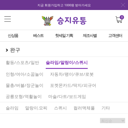
지금 회원가입하고 1000원 받아가세요
0
신상품
베스트
핫세일 기획
제조사별
고객센터
완구
활동/스포츠/일반
슬라임/말랑이/스퀴시
인형/여아/소꿉놀이
자동차/팽이/큐브/로봇
물총/버블/장군놀이
포켓몬카드/딱지/피규어
공룡모형/역활놀이
마술/다트/보드게임
슬라임
말랑이.모찌
스퀴시
컬러액체풀
기타