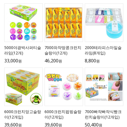
5000야광박사퍼티슬
7000와작땅콩크런치
2000테라피스마일슬
라임(12개)
슬랑이(12개)
라임(8개입)
33,000
46,200
8,800
원
원
원
6000크런치망고슬랑
6000크런치팝핑슬랑
7000빠쟉빠쟉식빵크
이(12개입)
이(12개입)
런치슬랑이(12개입)
39,600
39,600
50,400
원
원
원