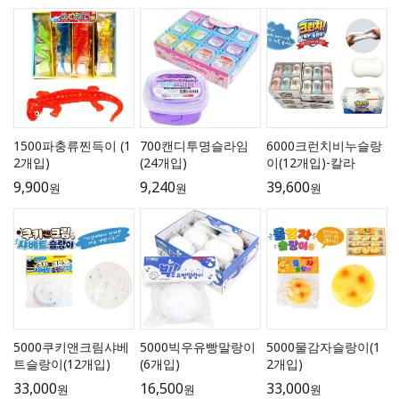
1500파충류찐득이 (1
700캔디투명슬라임
6000크런치비누슬랑
2개입)
(24개입)
이(12개입)-칼라
9,900
9,240
39,600
원
원
원
5000쿠키앤크림샤베
5000빅우유빵말랑이
5000물감자슬랑이(1
트슬랑이(12개입)
(6개입)
2개입)
33,000
16,500
33,000
원
원
원