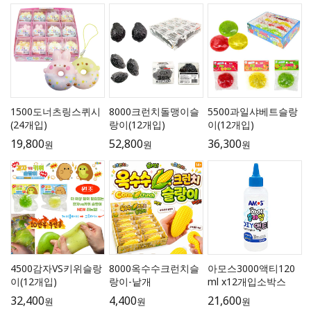
1500도너츠링스퀴시
8000크런치돌맹이슬
5500과일샤베트슬랑
(24개입)
랑이(12개입)
이(12개입)
19,800
52,800
36,300
원
원
원
4500감자VS키위슬랑
8000옥수수크런치슬
아모스3000액티120
이(12개입)
랑이-낱개
ml x12개입소박스
32,400
4,400
21,600
원
원
원