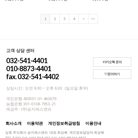
1
2
3
4
>
>>
고객 상담 센터
032-541-4401
카카오톡 문의
010-8873-4401
1:1문의하기
fax. 032-541-4402
상담시간 : 오전 9:30 ~ 오후 6:30 (일요일 휴무)
국민은행 430501-01-463679
농협은행 301-0138-7953-21
예금주 : (주)승지에스앤피
회사소개
이용약관
개인정보취급방침
이용안내
상호:주식회사 승지에스앤피 대표:최성복 개인정보담당자:최성복