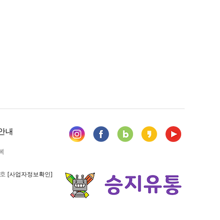
안내
복
6호
[사업자정보확인]