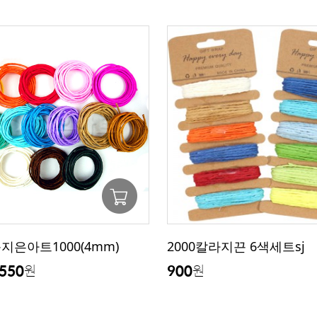
은아트1000(4mm)
2000칼라지끈 6색세트sj
550
900
원
원