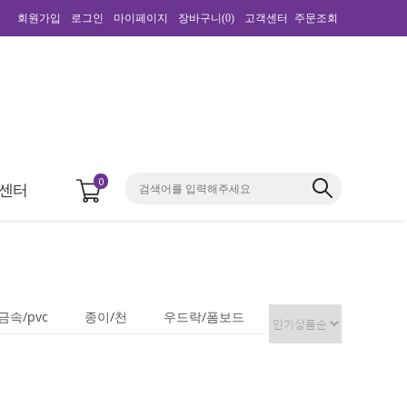
회원가입
로그인
마이페이지
장바구니(
0
)
고객센터
주문조회
0
센터
속/pvc
종이/천
우드락/폼보드