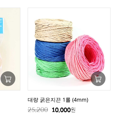
대량 굵은지끈 1롤 (4mm)
25,200
10,000
원