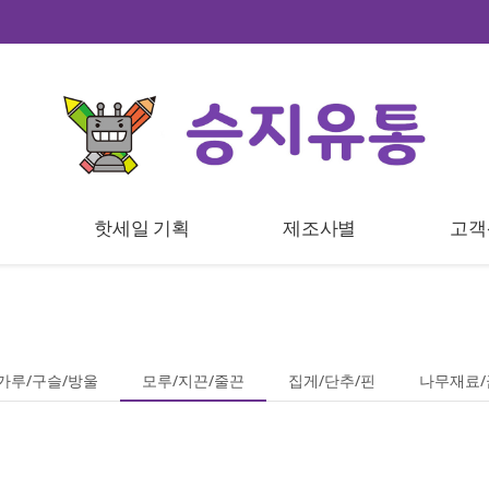
트
핫세일 기획
제조사별
고객
가루/구슬/방울
모루/지끈/줄끈
집게/단추/핀
나무재료/금