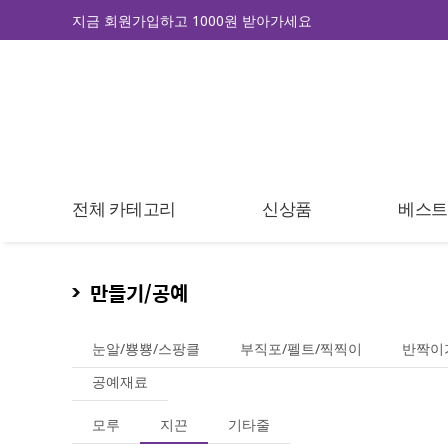
지금 회원가입하고 1000원 받아가세요
전체 카테고리
신상품
베스
만들기/공예
눈알/뿅뿅/스팡클
부직포/펠트/찍찍이
반짝이
공예재료
모루
지끈
기타줄