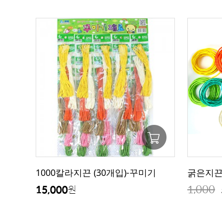
1000칼라지끈 (30개입)-꾸미기
굵은지끈지
1,000
15,000
원