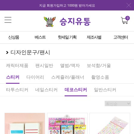
지금 회원가입하고 1000원 받아가세요
0
신상품
베스트
핫세일 기획
제조사별
고객센터
디자인문구/팬시
캐릭터제품
팬시일반
앨범/액자
보석함/거울
스티커
다이어리
스케쥴러/플래너
촬영소품
타투스티커
네일스티커
데코스티커
일반스티커