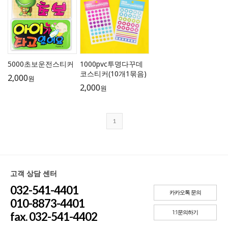
5000초보운전스티커
1000pvc투명다꾸데
코스티커(10개1묶음)
2,000
원
2,000
원
1
고객 상담 센터
032-541-4401
카카오톡 문의
010-8873-4401
1:1문의하기
fax. 032-541-4402