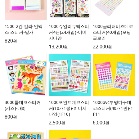
1500 2칸 칼라 인덱
1000쥬얼리큐빅스티
1000글리터비즈데코
스 스티커-낱개
커4탄(24개입)-이미
스티커(40개입)모닝
지다양
글로리
820
원
13,200
22,000
원
원
3000룸데코스티커
1000포인트데코스티
1000pvc투명다꾸데
(키즈)-대sj
커(10개1봉)-이미지
코스티커(40개1판)-1
다양(1F10)
F11
800
원
2,500
6,000
원
원