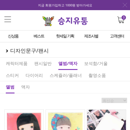
지금 회원가입하고 1000원 받아가세요
0
신상품
베스트
핫세일 기획
제조사별
고객센터
디자인문구/팬시
캐릭터제품
팬시일반
앨범/액자
보석함/거울
스티커
다이어리
스케쥴러/플래너
촬영소품
앨범
액자