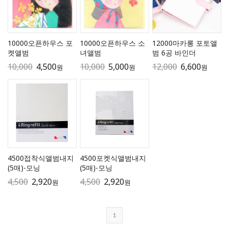
10000오픈하우스 포
10000오픈하우스 소
12000마카롱 포토앨
켓앨범
녀앨범
범 6공 바인더
10,000
4,500
10,000
5,000
12,000
6,600
원
원
원
4500접착식앨범내지
4500포켓식앨범내지
(5매)-모닝
(5매)-모닝
4,500
2,920
4,500
2,920
원
원
1