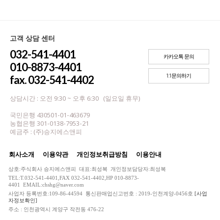
고객 상담 센터
032-541-4401
카카오톡 문의
010-8873-4401
1:1문의하기
fax. 032-541-4402
상담시간 : 오전 9:30 ~ 오후 6:30 (일요일 휴무)
국민은행 430501-01-463679
농협은행 301-0138-7953-21
예금주 : (주)승지에스앤피
회사소개
이용약관
개인정보취급방침
이용안내
상호:주식회사 승지에스앤피 대표:최성복 개인정보담당자:최성복
TEL:T.032-541-4401,FAX 032-541-4402,HP 010-8873-
4401 EMAIL:chshg@naver.com
사업자 등록번호:109-86-44594 통신판매업신고번호 : 2019-인천계양-0456호
[사업
자정보확인]
주소 : 인천광역시 계양구 작전동 476-22