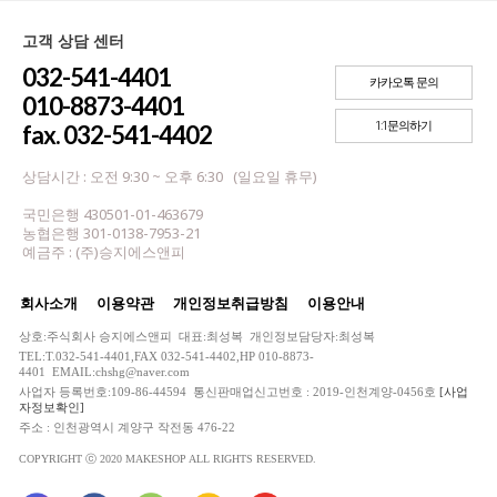
고객 상담 센터
032-541-4401
카카오톡 문의
010-8873-4401
1:1문의하기
fax. 032-541-4402
상담시간 : 오전 9:30 ~ 오후 6:30 (일요일 휴무)
국민은행 430501-01-463679
농협은행 301-0138-7953-21
예금주 : (주)승지에스앤피
회사소개
이용약관
개인정보취급방침
이용안내
상호:주식회사 승지에스앤피 대표:최성복 개인정보담당자:최성복
TEL:T.032-541-4401,FAX 032-541-4402,HP 010-8873-
4401 EMAIL:chshg@naver.com
사업자 등록번호:109-86-44594 통신판매업신고번호 : 2019-인천계양-0456호
[사업
자정보확인]
주소 : 인천광역시 계양구 작전동 476-22
COPYRIGHT ⓒ 2020 MAKESHOP ALL RIGHTS RESERVED.