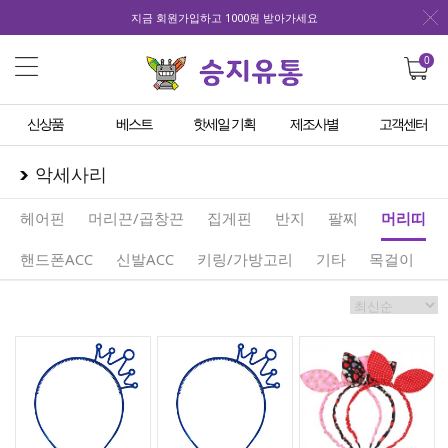
지금 회원가입하고 1000원 받아가세요
0
신상품
베스트
핫세일 기획
제조사별
고객센터
악세사리
헤어핀
머리끈/곱창끈
집게핀
반지
팔찌
머리띠
핸드폰ACC
신발ACC
키링/가방고리
기타
목걸이