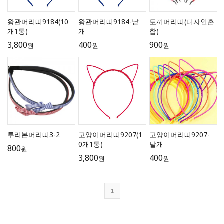
왕관머리띠9184(10
왕관머리띠9184-낱
토끼머리띠(디자인혼
개1통)
개
합)
3,800
400
900
원
원
원
투리본머리띠3-2
고양이머리띠9207(1
고양이머리띠9207-
0개1통)
낱개
800
원
3,800
400
원
원
1