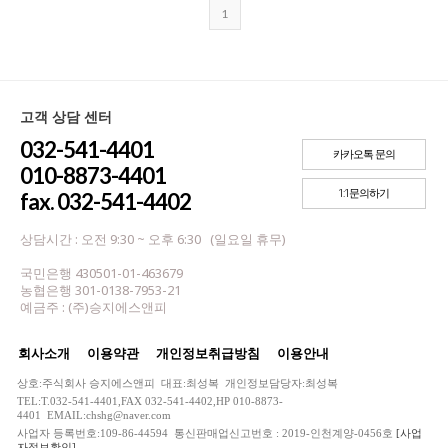
1
고객 상담 센터
032-541-4401
카카오톡 문의
010-8873-4401
1:1문의하기
fax. 032-541-4402
상담시간 : 오전 9:30 ~ 오후 6:30 (일요일 휴무)
국민은행 430501-01-463679
농협은행 301-0138-7953-21
예금주 : (주)승지에스앤피
회사소개
이용약관
개인정보취급방침
이용안내
상호:주식회사 승지에스앤피 대표:최성복 개인정보담당자:최성복
TEL:T.032-541-4401,FAX 032-541-4402,HP 010-8873-
4401 EMAIL:chshg@naver.com
사업자 등록번호:109-86-44594 통신판매업신고번호 : 2019-인천계양-0456호
[사업
자정보확인]