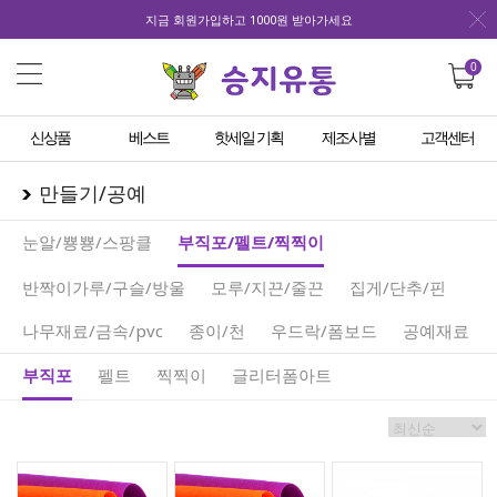
지금 회원가입하고 1000원 받아가세요
0
신상품
베스트
핫세일 기획
제조사별
고객센터
만들기/공예
눈알/뿅뿅/스팡클
부직포/펠트/찍찍이
반짝이가루/구슬/방울
모루/지끈/줄끈
집게/단추/핀
나무재료/금속/pvc
종이/천
우드락/폼보드
공예재료
부직포
펠트
찍찍이
글리터폼아트