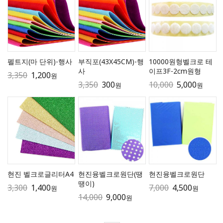
펠트지(마 단위)-행사
부직포(43X45CM)-행
10000원형벨크로 테
사
이프3F-2cm원형
3,350
1,200
원
3,350
300
10,000
5,000
원
원
현진 벨크로글리터A4
현진융벨크로원단(땡
현진융벨크로원단
땡이)
3,300
1,400
7,000
4,500
원
원
14,000
9,000
원