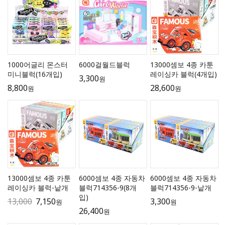
1000어글리 몬스터
6000걸월드블럭
13000셈보 4종 카툰
미니블럭(16개입)
레이싱카 블럭(4개입)
3,300
원
8,800
28,600
원
원
13000셈보 4종 카툰
6000셈보 4종 자동차
6000셈보 4종 자동차
레이싱카 블럭-낱개
블럭714356-9(8개
블럭714356-9-낱개
입)
13,000
7,150
3,300
원
원
26,400
원