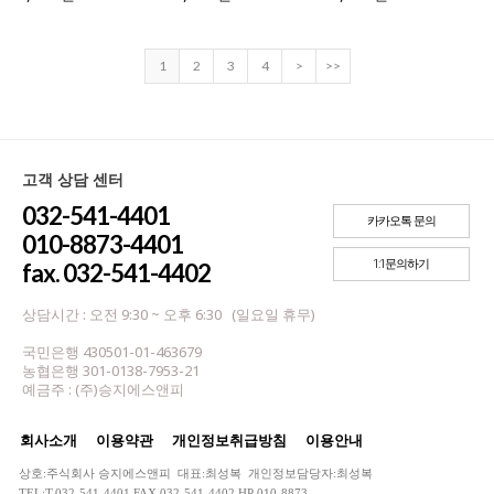
1
2
3
4
>
>>
고객 상담 센터
032-541-4401
카카오톡 문의
010-8873-4401
1:1문의하기
fax. 032-541-4402
상담시간 : 오전 9:30 ~ 오후 6:30 (일요일 휴무)
국민은행 430501-01-463679
농협은행 301-0138-7953-21
예금주 : (주)승지에스앤피
회사소개
이용약관
개인정보취급방침
이용안내
상호:주식회사 승지에스앤피 대표:최성복 개인정보담당자:최성복
TEL:T.032-541-4401,FAX 032-541-4402,HP 010-8873-