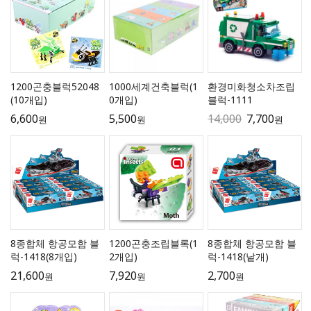
1200곤충블럭52048
1000세계건축블럭(1
환경미화청소차조립
(10개입)
0개입)
블럭-1111
6,600
5,500
14,000
7,700
원
원
원
8종합체 항공모함 블
1200곤충조립블록(1
8종합체 항공모함 블
럭-1418(8개입)
2개입)
럭-1418(낱개)
21,600
7,920
2,700
원
원
원