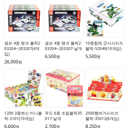
셈보 4종 탱크 블럭2
셈보 4종 탱크 블럭2
10종합체 군사시리즈
03204~203207(4개
03204~203207-낱개
블럭-52049(10개입)
입)
6,500
5,500
원
원
26,000
원
1200 3종변신 미니블
푸드 6종 조립블럭35
2500햄버거시리즈
럭-2101(10개입)
017-낱개
블럭-35012(6개입)
6,600
2,100
8,250
원
원
원