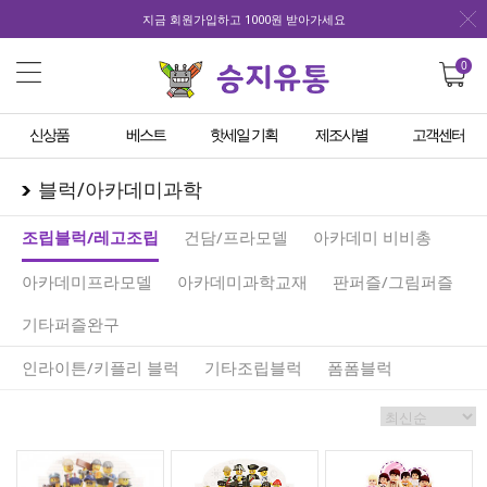
지금 회원가입하고 1000원 받아가세요
0
신상품
베스트
핫세일 기획
제조사별
고객센터
블럭/아카데미과학
조립블럭/레고조립
건담/프라모델
아카데미 비비총
아카데미프라모델
아카데미과학교재
판퍼즐/그림퍼즐
기타퍼즐완구
인라이튼/키플리 블럭
기타조립블럭
폼폼블럭