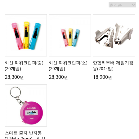
화신 파워크립퍼(중)
화신 파워크립퍼(소)
한힘리무버-제침기겸
(20개입)
(20개입)
용(20개입)
28,300
28,300
18,900
원
원
원
스마트 줄자 반자동
(1.5M x 7mm) - 화신