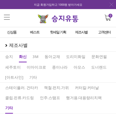
지금 회원가입하고 1000원 받아가세요
0
신상품
베스트
핫세일 기획
제조사별
고객센터
제조사별
승지
화신
3M
동아교재
도리미화일
문화연필
세주토이
이마이크로
종이나라
아모스
도너랜드
[아트사인]
기타
스테이플러. 건타카
책철.펀치.가위
커터칼.커터날
클립.핀류.카드링
인주.스탬프
행거용.대용량리치팩
기타