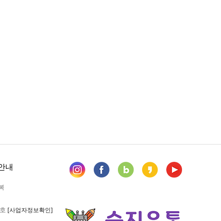
안내
복
6호
[사업자정보확인]