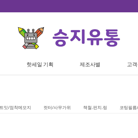
트
핫세일 기획
제조사별
고객
트잇/점착메모지
컷터/사무가위
책철.펀치.링
코팅필름