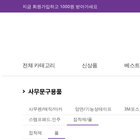
지금 회원가입하고 1000원 받아가세요
전체 카테고리
신상품
베스
사무문구용품
사무펜/매직/마카
양면/기능성테이프
3M포스
스탬프패드.인주
접착제/풀
접착제
풀