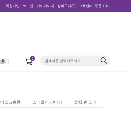
회원가입
로그인
마이페이지
장바구니(
0
)
고객센터
주문조회
0
센터
/데스크용품
스테플러.건타카
클립.핀.집게