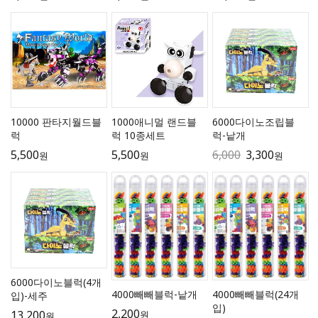
10000 판타지월드블
1000애니멀 랜드블
6000다이노조립블
럭
럭 10종세트
럭-낱개
5,500
5,500
6,000
3,300
원
원
원
6000다이노블럭(4개
4000빼빼블럭-낱개
4000빼빼블럭(24개
입)-세주
입)
2,200
13,200
원
원