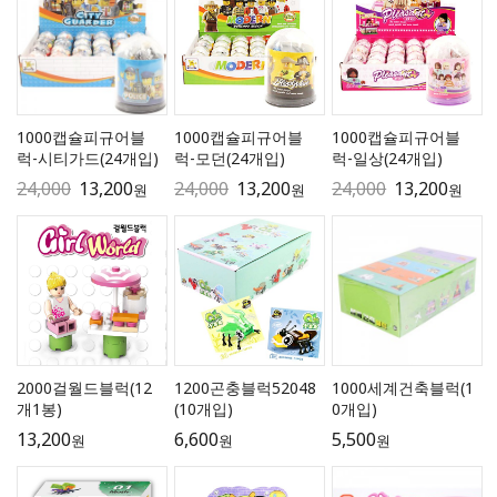
1000캡슐피규어블
1000캡슐피규어블
1000캡슐피규어블
럭-시티가드(24개입)
럭-모던(24개입)
럭-일상(24개입)
24,000
13,200
24,000
13,200
24,000
13,200
원
원
원
2000걸월드블럭(12
1200곤충블럭52048
1000세계건축블럭(1
개1봉)
(10개입)
0개입)
13,200
6,600
5,500
원
원
원