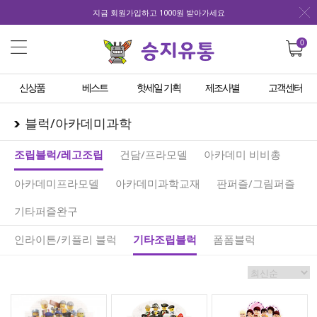
지금 회원가입하고 1000원 받아가세요
0
신상품
베스트
핫세일 기획
제조사별
고객센터
블럭/아카데미과학
조립블럭/레고조립
건담/프라모델
아카데미 비비총
아카데미프라모델
아카데미과학교재
판퍼즐/그림퍼즐
기타퍼즐완구
인라이튼/키플리 블럭
기타조립블럭
폼폼블럭