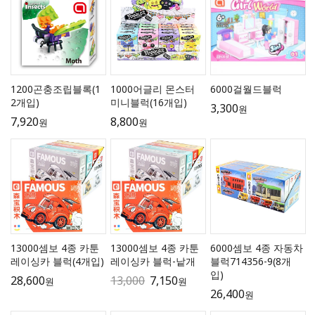
1200곤충조립블록(1
1000어글리 몬스터
6000걸월드블럭
2개입)
미니블럭(16개입)
3,300
원
7,920
8,800
원
원
13000셈보 4종 카툰
13000셈보 4종 카툰
6000셈보 4종 자동차
레이싱카 블럭(4개입)
레이싱카 블럭-낱개
블럭714356-9(8개
입)
28,600
13,000
7,150
원
원
26,400
원