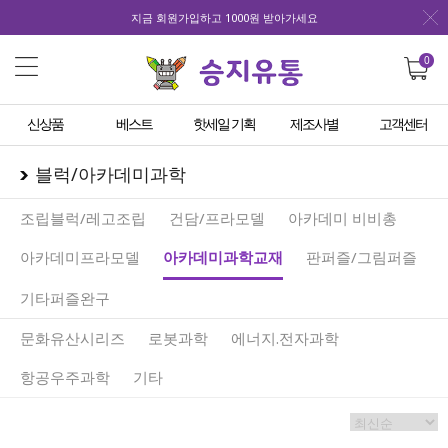
지금 회원가입하고 1000원 받아가세요
0
신상품
베스트
핫세일 기획
제조사별
고객센터
블럭/아카데미과학
조립블럭/레고조립
건담/프라모델
아카데미 비비총
아카데미프라모델
아카데미과학교재
판퍼즐/그림퍼즐
기타퍼즐완구
문화유산시리즈
로봇과학
에너지.전자과학
항공우주과학
기타