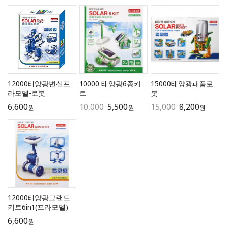
12000태양광변신프
10000 태양광6종키
15000태양광폐품로
라모델-로봇
트
봇
6,600
10,000
5,500
15,000
8,200
원
원
원
12000태양광그랜드
키트6in1(프라모델)
6,600
원