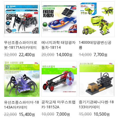
무선조종스파이더로
에너지과학 태양광자
14000태양광변신공
봇-18171A아카데미
동차-18114
룡
32,000
22,400
20,000
14,000
14,000
7,700
원
원
원
공작교재 마우스트랩
증기기관페니다렌-18
유선조종스파이더-18
카-18152A
133아카데미
143A아카데미
10,000
7,000
15,000
10,500
22,000
15,400
원
원
원