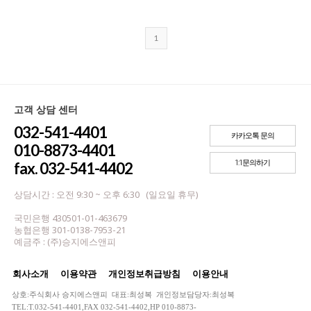
1
고객 상담 센터
032-541-4401
카카오톡 문의
010-8873-4401
1:1문의하기
fax. 032-541-4402
상담시간 : 오전 9:30 ~ 오후 6:30 (일요일 휴무)
국민은행 430501-01-463679
농협은행 301-0138-7953-21
예금주 : (주)승지에스앤피
회사소개
이용약관
개인정보취급방침
이용안내
상호:주식회사 승지에스앤피 대표:최성복 개인정보담당자:최성복
TEL:T.032-541-4401,FAX 032-541-4402,HP 010-8873-