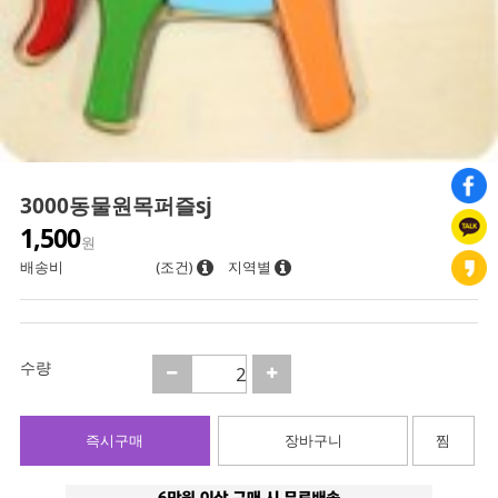
3000동물원목퍼즐sj
1,500
원
배송비
(조건)
지역별
수량
즉시구매
장바구니
찜