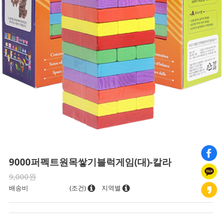
9000퍼펙트원목쌓기블럭게임(대)-칼라
9,000원
배송비
(조건)
지역별