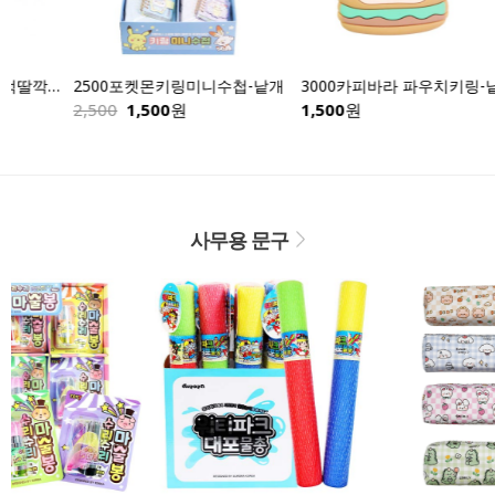
2500포켓몬키링미니수첩-낱개
3000카피바라 파우치키링-낱개
2,500
1,500
원
1,500
원
1,0
사무용 문구