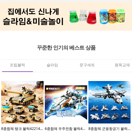
꾸준한 인기의 베스트 상품
조립블럭
슬라임
문구세트
원목교재
8종합체 탱크 블럭42214(8개입)
6종합체 우주전함 블럭41113(6개입)
8종합체 군용항공기 블럭42212(8개입)