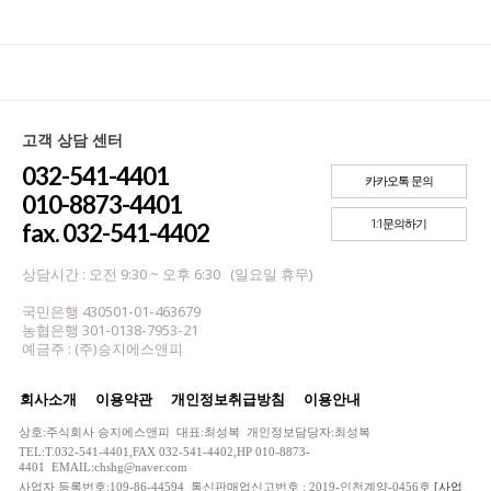
고객 상담 센터
032-541-4401
카카오톡 문의
010-8873-4401
1:1문의하기
fax. 032-541-4402
상담시간 : 오전 9:30 ~ 오후 6:30 (일요일 휴무)
국민은행 430501-01-463679
농협은행 301-0138-7953-21
예금주 : (주)승지에스앤피
회사소개
이용약관
개인정보취급방침
이용안내
상호:주식회사 승지에스앤피 대표:최성복 개인정보담당자:최성복
TEL:T.032-541-4401,FAX 032-541-4402,HP 010-8873-
4401 EMAIL:chshg@naver.com
사업자 등록번호:109-86-44594 통신판매업신고번호 : 2019-인천계양-0456호
[사업