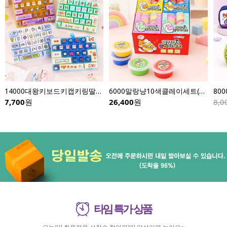
14000대왕키보드키캡키링딸깍이-낱개(이미지다양)
6000말랑냥10색클레이세트(8개입)
7,700
원
26,400
원
8,0
타임 특가 상품