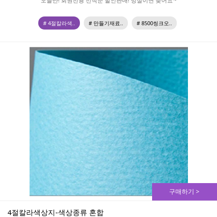
오늘만! 회원전용 선착순 할인판매! 망설이면 늦어요~
# 4절칼라색..
# 만들기재료..
# 8500씽크오..
구매하기 >
4절칼라색상지-색상종류 혼합 