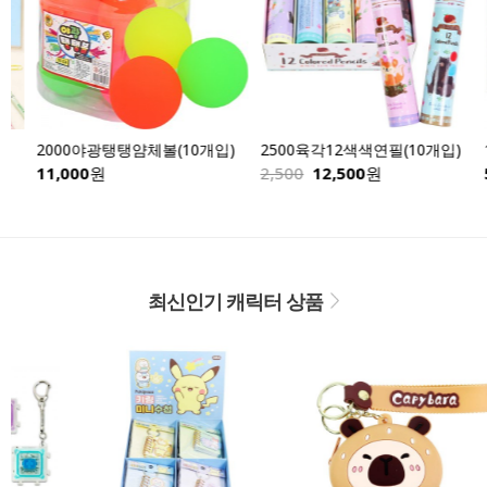
2000야광탱탱얌체볼(10개입)
2500육각12색색연필(10개입)
10
11,000
원
2,500
12,500
원
500
최신인기 캐릭터 상품