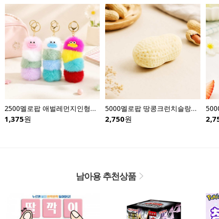
2500멜로팝 애벌레먼지인형키링-낱개
5000멜로팝 땅콩크런치슬랑이-낱개
1,375
원
2,750
원
2,7
남아용 추천상품