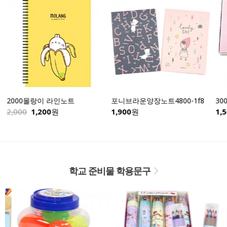
2000몰랑이 라인노트
포니브라운양장노트4800-1f8
30
2,000
1,200
원
1,900
원
1,5
학교 준비물 학용문구