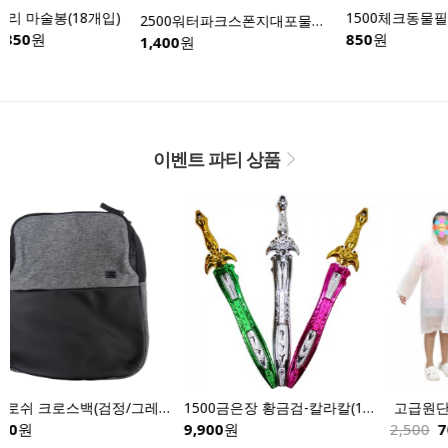
1500체크동물필통-낱개
15
2500워터파크스폰지대포물총-낱개
850
원
850
1,400
원
이벤트 파티 상품
1500금은장 황금검-칼라칼(12개입)
 고급원단EVA아동용 다회용우의
9,900
원
2,500
700
원
6,0