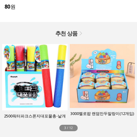
80
원
추천 상품
3000멜로팝 랜덤만두말랑이(12개입)
2500워터파크스폰지대포물총-낱개
3
/
12