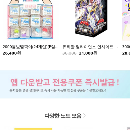
2000불빛딸깍이(24개입)(F일반)
유희왕 얼라이언스 인사이트 스페셜팩-한글판
30
26,400
원
30,000
21,000
원
28,
다양한 노트 모음