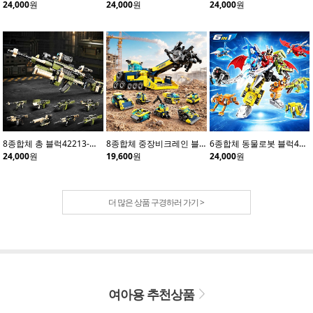
24,000
원
24,000
원
24,000
원
8종합체 총 블럭42213-카키(8개입)
8종합체 중장비크레인 블럭42210(8개입)
6종합체 동물로봇 블럭41114(6개입)
24,000
원
19,600
원
24,000
원
더 많은 상품 구경하러 가기 >
여아용 추천상품