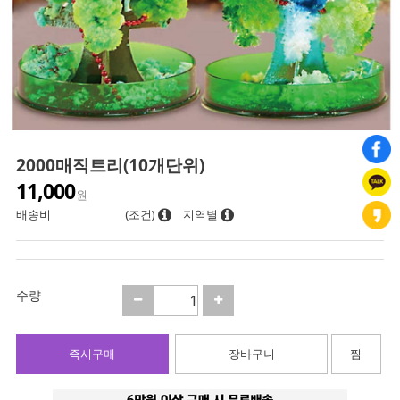
2000매직트리(10개단위)
11,000
원
배송비
(조건)
지역별
수량
즉시구매
장바구니
찜