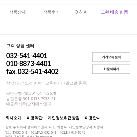
상품상세
상품후기
Q & A
교환·배송·반품
고객 상담 센터
032-541-4401
카카오톡 문의
010-8873-4401
1:1문의하기
fax. 032-541-4402
상담시간 : 오전 9:30 ~ 오후 6:30 (일요일 휴무)
국민은행 430501-01-463679
농협은행 301-0138-7953-21
예금주 : (주)승지에스앤피
회사소개
이용약관
개인정보취급방침
이용안내
상호:주식회사 승지에스앤피 대표:최성복 개인정보담당자:최성복
TEL:T.032-541-4401,FAX 032-541-4402,HP 010-8873-
4401 EMAIL:chshg@naver.com