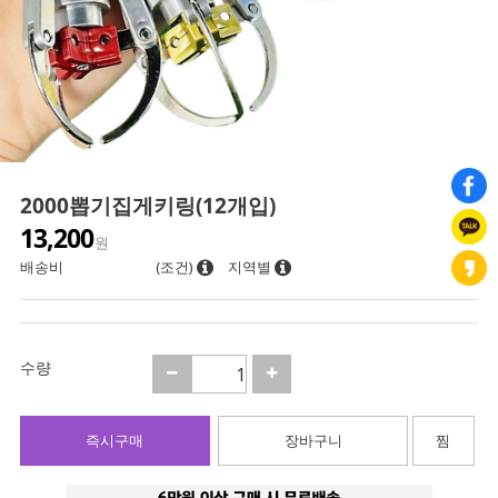
2000뽑기집게키링(12개입)
13,200
원
배송비
(조건)
지역별
수량
즉시구매
장바구니
찜