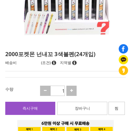
2000포켓몬 넌내꼬 3색볼펜(24개입)
배송비
(조건)
지역별
수량
즉시구매
장바구니
찜