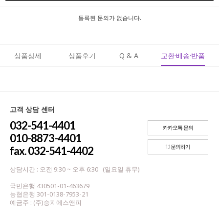
등록된 문의가 없습니다.
상품상세
상품후기
Q & A
교환·배송·반품
고객 상담 센터
032-541-4401
카카오톡 문의
010-8873-4401
1:1문의하기
fax. 032-541-4402
상담시간 : 오전 9:30 ~ 오후 6:30 (일요일 휴무)
국민은행 430501-01-463679
농협은행 301-0138-7953-21
예금주 : (주)승지에스앤피