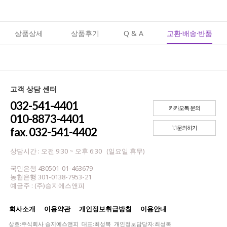
상품상세
상품후기
Q & A
교환·배송·반품
고객 상담 센터
032-541-4401
카카오톡 문의
010-8873-4401
1:1문의하기
fax. 032-541-4402
상담시간 : 오전 9:30 ~ 오후 6:30 (일요일 휴무)
국민은행 430501-01-463679
농협은행 301-0138-7953-21
예금주 : (주)승지에스앤피
회사소개
이용약관
개인정보취급방침
이용안내
상호:주식회사 승지에스앤피 대표:최성복 개인정보담당자:최성복