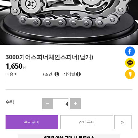
3000기어스피너체인스피너(낱개)
1,650
원
배송비
(조건)
지역별
수량
즉시구매
장바구니
찜