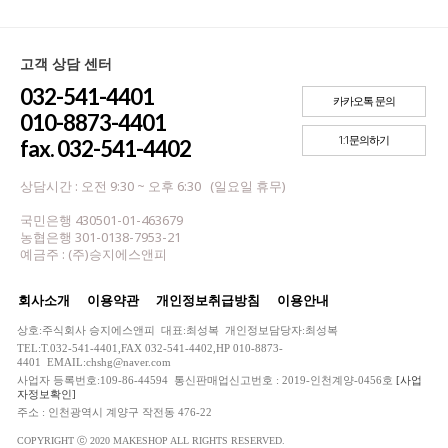
고객 상담 센터
032-541-4401
카카오톡 문의
010-8873-4401
1:1문의하기
fax. 032-541-4402
상담시간 : 오전 9:30 ~ 오후 6:30 (일요일 휴무)
국민은행 430501-01-463679
농협은행 301-0138-7953-21
예금주 : (주)승지에스앤피
회사소개
이용약관
개인정보취급방침
이용안내
상호:주식회사 승지에스앤피 대표:최성복 개인정보담당자:최성복
TEL:T.032-541-4401,FAX 032-541-4402,HP 010-8873-
4401 EMAIL:chshg@naver.com
사업자 등록번호:109-86-44594 통신판매업신고번호 : 2019-인천계양-0456호
[사업
자정보확인]
주소 : 인천광역시 계양구 작전동 476-22
COPYRIGHT ⓒ 2020 MAKESHOP ALL RIGHTS RESERVED.