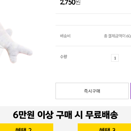
2,750
원
배송비
총 결제금액이 60
수량
즉시구매