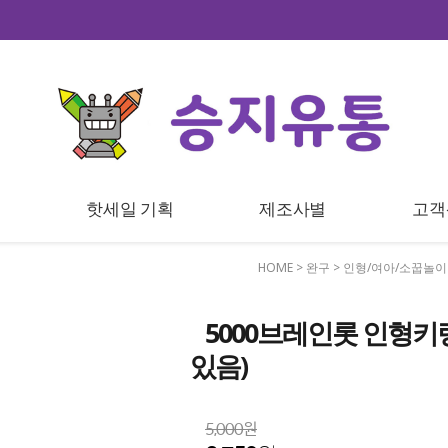
트
핫세일 기획
제조사별
고객
HOME
>
완구
>
인형/여아/소꿉놀이
5000브레인롯 인형키
있음)
5,000원