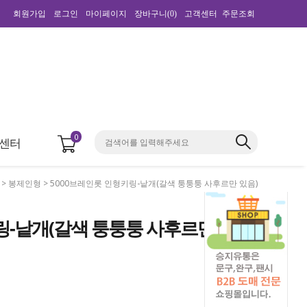
회원가입
로그인
마이페이지
장바구니(
0
)
고객센터
주문조회
0
센터
>
봉제인형
> 5000브레인롯 인형키링-낱개(갈색 퉁퉁퉁 사후르만 있음)
링-낱개(갈색 퉁퉁퉁 사후르만