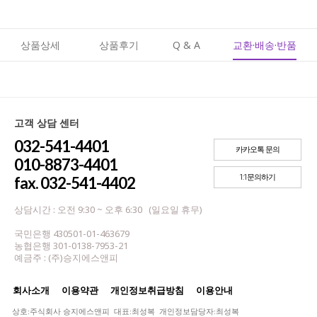
상품상세
상품후기
Q & A
교환·배송·반품
고객 상담 센터
032-541-4401
카카오톡 문의
010-8873-4401
1:1문의하기
fax. 032-541-4402
상담시간 : 오전 9:30 ~ 오후 6:30 (일요일 휴무)
국민은행 430501-01-463679
농협은행 301-0138-7953-21
예금주 : (주)승지에스앤피
회사소개
이용약관
개인정보취급방침
이용안내
상호:주식회사 승지에스앤피 대표:최성복 개인정보담당자:최성복