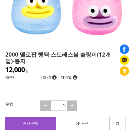
2000 멜로팝 빵떡 스트레스볼 슬랑이(12개
입)-봉지
12,000
원
배송비
(조건)
지역별
수량
즉시구매
장바구니
찜