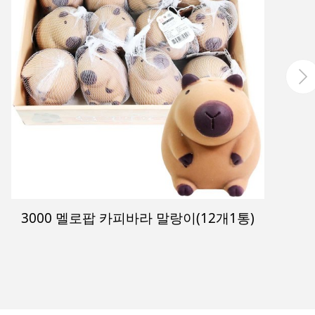
130회꽝없는뽑기판세트(뽑기판+선물)-48