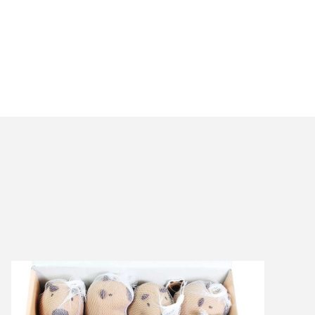
만들기재
%
50,