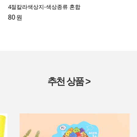
4절칼라색상지-색상종류 혼합
80
원
추천 상품 >