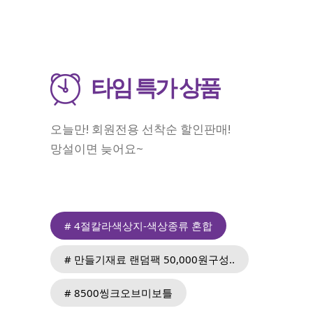
타임 특가 상품
오늘만! 회원전용 선착순 할인판매!
망설이면 늦어요~
# 4절칼라색상지-색상종류 혼합
# 만들기재료 랜덤팩 50,000원구성..
# 8500씽크오브미보틀