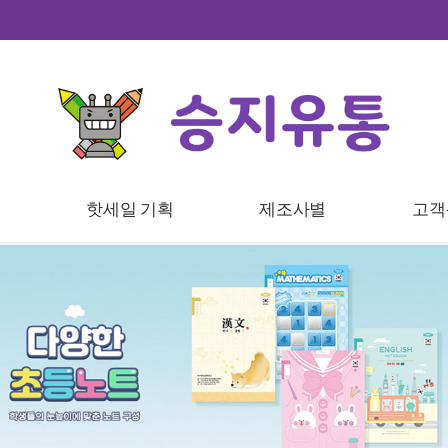
트
핫세일 기획
제조사별
고객