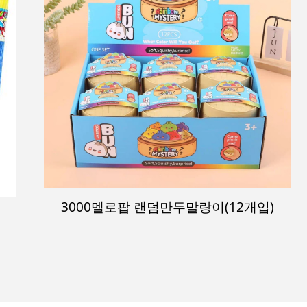
3000 멜로팝 카피바라 말랑이(12개1통)