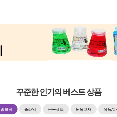
꾸준한 인기의 베스트 상품
조립블럭
슬라임
문구세트
원목교재
식품/