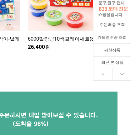
주문배송 조회
카드영수증 조회
8개입)
8000포켓몬더블포켓봉제필통-낱개
[식품
로(15g
4,800
8,000
원
찜한상품
12,200
최근 본 상품