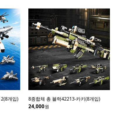
2(8개입)
8종합체 총 블럭42213-카키(8개입)
5500마
24,000
36,300
원
원