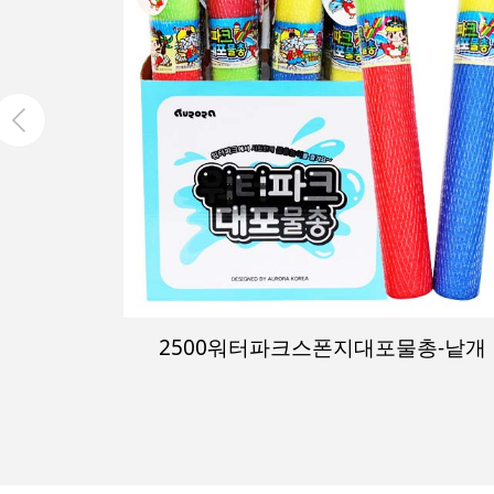
3000멜로팝 랜덤만두말랑이(12개입)
-낱개