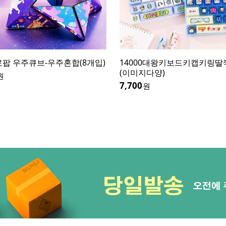
0대왕키보드키캡키링딸깍이-낱개
6000말랑냥10색클레이세트(
다양)
26,400
원