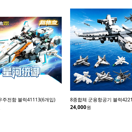
우주전함 블럭41113(6개입)
8종합체 군용항공기 블럭4221
24,000
원
원