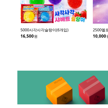
2500멜로팝 우주큐브-우주혼합(8개입)
1400
(이미지
10,000
원
7,700
원