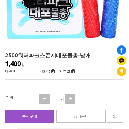
2500워터파크스폰지대포물총-낱개
1,400
원
배송비
(조건)
지역별
수량
즉시구매
장바구니
찜