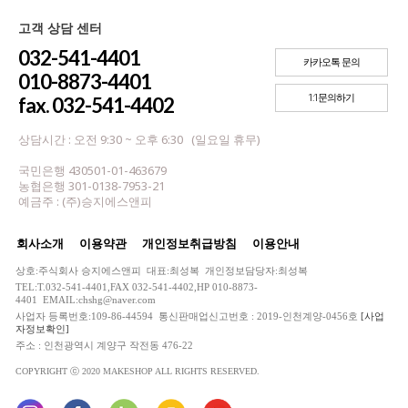
고객 상담 센터
032-541-4401
카카오톡 문의
010-8873-4401
1:1문의하기
fax. 032-541-4402
상담시간 : 오전 9:30 ~ 오후 6:30 (일요일 휴무)
국민은행 430501-01-463679
농협은행 301-0138-7953-21
예금주 : (주)승지에스앤피
회사소개
이용약관
개인정보취급방침
이용안내
상호:주식회사 승지에스앤피 대표:최성복 개인정보담당자:최성복
TEL:T.032-541-4401,FAX 032-541-4402,HP 010-8873-
4401 EMAIL:chshg@naver.com
사업자 등록번호:109-86-44594 통신판매업신고번호 : 2019-인천계양-0456호
[사업
자정보확인]
주소 : 인천광역시 계양구 작전동 476-22
COPYRIGHT ⓒ 2020 MAKESHOP ALL RIGHTS RESERVED.