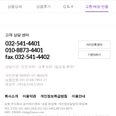
상품상세
상품후기
Q & A
교환·배송·반품
고객 상담 센터
032-541-4401
카카오톡 문의
010-8873-4401
1:1문의하기
fax. 032-541-4402
상담시간 : 오전 9:30 ~ 오후 6:30 (일요일 휴무)
국민은행 430501-01-463679
농협은행 301-0138-7953-21
예금주 : (주)승지에스앤피
회사소개
이용약관
개인정보취급방침
이용안내
상호:주식회사 승지에스앤피 대표:최성복 개인정보담당자:최성복
TEL:T.032-541-4401,FAX 032-541-4402,HP 010-8873-
4401 EMAIL:chshg@naver.com