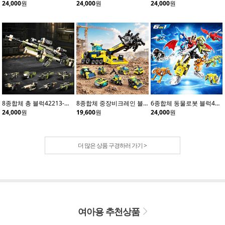
24,000
원
24,000
원
24,000
원
8종합체 총 블럭42213-카키(8개입)
8종합체 중장비크레인 블럭42210(8개입)
6종합체 동물로봇 블럭41114(6개입)
24,000
원
19,600
원
24,000
원
더 많은 상품 구경하러 가기 >
여아용 추천상품