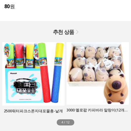
80
원
추천 상품
3000 멜로팝 카피바라 말랑이(12개입)-갈색박스
130회꽝없는뽑기판세트(뽑기판+선물)-48
5
/
12