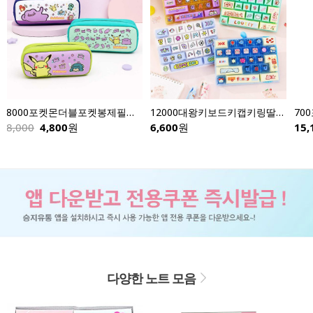
8000포켓몬더블포켓봉제필통-낱개
12000대왕키보드키캡키링딸깍이-낱개(이미지다양)
8,000
4,800
원
6,600
원
15,
다양한 노트 모음