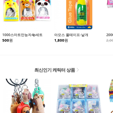
1000스마트만능자4p세트
아모스 풀테이프-낱개
500
원
1,800
원
2,0
최신인기 캐릭터 상품