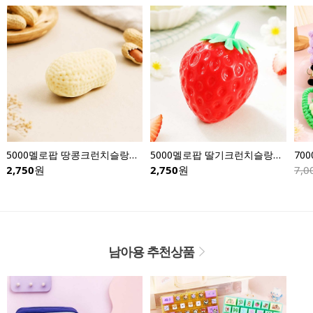
5000멜로팝 땅콩크런치슬랑이-낱개
5000멜로팝 딸기크런치슬랑이-낱개
70
2,750
원
2,750
원
7,0
남아용 추천상품