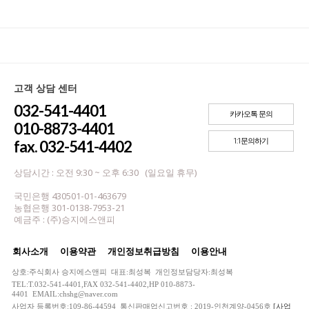
고객 상담 센터
032-541-4401
카카오톡 문의
010-8873-4401
1:1문의하기
fax. 032-541-4402
상담시간 : 오전 9:30 ~ 오후 6:30 (일요일 휴무)
국민은행 430501-01-463679
농협은행 301-0138-7953-21
예금주 : (주)승지에스앤피
회사소개
이용약관
개인정보취급방침
이용안내
상호:주식회사 승지에스앤피 대표:최성복 개인정보담당자:최성복
TEL:T.032-541-4401,FAX 032-541-4402,HP 010-8873-
4401 EMAIL:chshg@naver.com
사업자 등록번호:109-86-44594 통신판매업신고번호 : 2019-인천계양-0456호
[사업