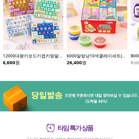
6000말랑냥10색클레이세트(8개입)
8000포켓몬더블포켓봉제필통-낱개
[식품]더블콜사별사탕(50gX12개입)
8,000
4,800
원
7,300
원
타임 특가 상품