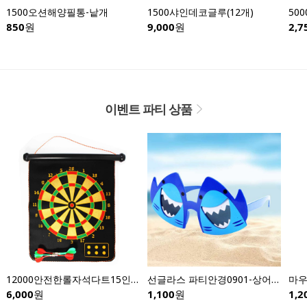
1500오션해양필통-낱개
1500샤인데코글루(12개)
850
원
9,000
원
2,7
이벤트 파티 상품
12000안전한롤자석다트15인치
선글라스 파티안경0901-상어안경
6,000
원
1,100
원
1,2