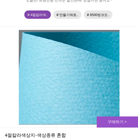
오늘만! 회원전용 선착순 할인판매! 망설이면 늦어요~
# 4절칼라색..
# 만들기재료..
# 8500씽크오..
구매하기 >
4절칼라색상지-색상종류 혼합 