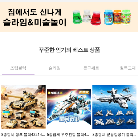
꾸준한 인기의 베스트 상품
조립블럭
슬라임
문구세트
원목교재
8종합체 탱크 블럭42214(8개입)
6종합체 우주전함 블럭41113(6개입)
8종합체 군용항공기 블럭42212(8개입)