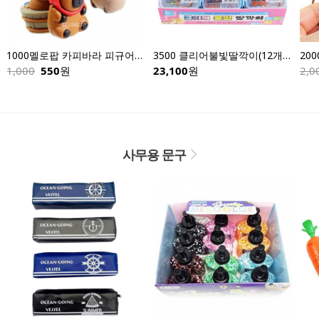
1000멜로팝 카피바라 피규어키링-낱개
3500 클리어불빛딸깍이(12개입)
1,000
550
원
23,100
원
2,0
사무용 문구