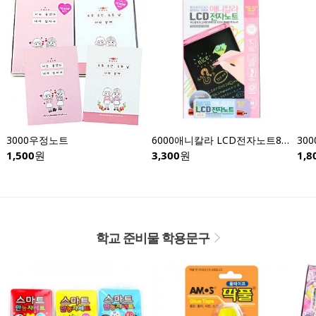
3000우정노트
6000애니칼라 LCD전자노트8.5인치-낱개
1,500
원
3,300
원
1,8
학교 준비물 학용문구