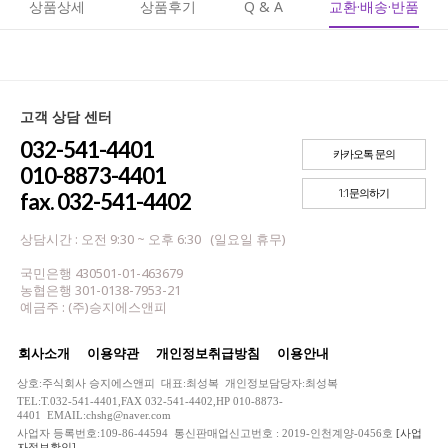
상품상세
상품후기
Q & A
교환·배송·반품
고객 상담 센터
032-541-4401
카카오톡 문의
010-8873-4401
1:1문의하기
fax. 032-541-4402
상담시간 : 오전 9:30 ~ 오후 6:30 (일요일 휴무)
국민은행 430501-01-463679
농협은행 301-0138-7953-21
예금주 : (주)승지에스앤피
회사소개
이용약관
개인정보취급방침
이용안내
상호:주식회사 승지에스앤피 대표:최성복 개인정보담당자:최성복
TEL:T.032-541-4401,FAX 032-541-4402,HP 010-8873-
4401 EMAIL:chshg@naver.com
사업자 등록번호:109-86-44594 통신판매업신고번호 : 2019-인천계양-0456호
[사업
자정보확인]