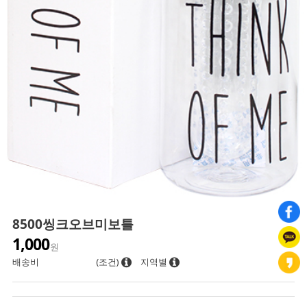
8500씽크오브미보틀
1,000
원
배송비
(조건)
지역별