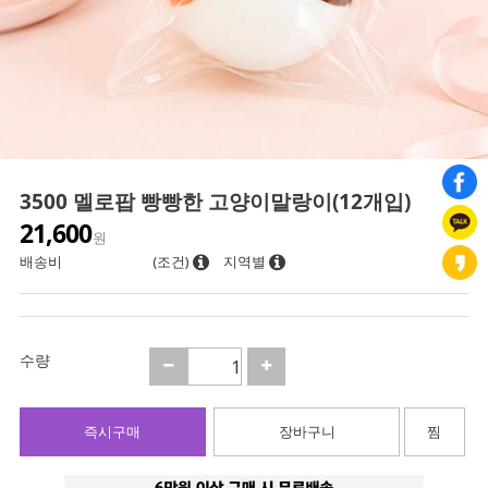
3500 멜로팝 빵빵한 고양이말랑이(12개입)
21,600
원
배송비
(조건)
지역별
수량
즉시구매
장바구니
찜