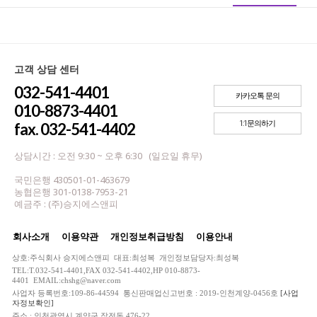
고객 상담 센터
032-541-4401
카카오톡 문의
010-8873-4401
1:1문의하기
fax. 032-541-4402
상담시간 : 오전 9:30 ~ 오후 6:30 (일요일 휴무)
국민은행 430501-01-463679
농협은행 301-0138-7953-21
예금주 : (주)승지에스앤피
회사소개
이용약관
개인정보취급방침
이용안내
상호:주식회사 승지에스앤피 대표:최성복 개인정보담당자:최성복
TEL:T.032-541-4401,FAX 032-541-4402,HP 010-8873-
4401 EMAIL:chshg@naver.com
사업자 등록번호:109-86-44594 통신판매업신고번호 : 2019-인천계양-0456호
[사업
자정보확인]
주소 : 인천광역시 계양구 작전동 476-22