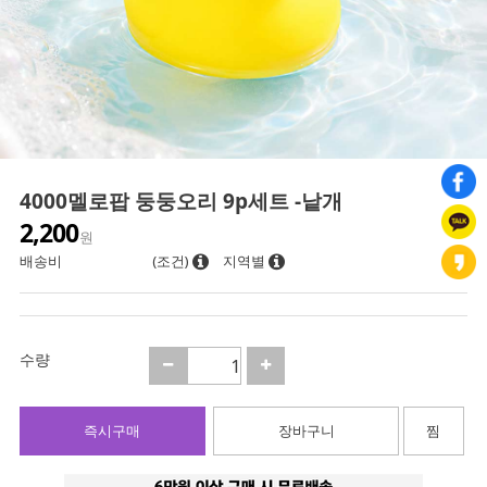
4000멜로팝 둥둥오리 9p세트 -낱개
2,200
원
배송비
(조건)
지역별
수량
즉시구매
장바구니
찜