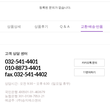
등록된 문의가 없습니다.
상품상세
상품후기
Q & A
교환·배송·반품
고객 상담 센터
032-541-4401
카카오톡 문의
010-8873-4401
1:1문의하기
fax. 032-541-4402
상담시간 : 오전 9:30 ~ 오후 6:30 (일요일 휴무)
국민은행 430501-01-463679
농협은행 301-0138-7953-21
예금주 : (주)승지에스앤피