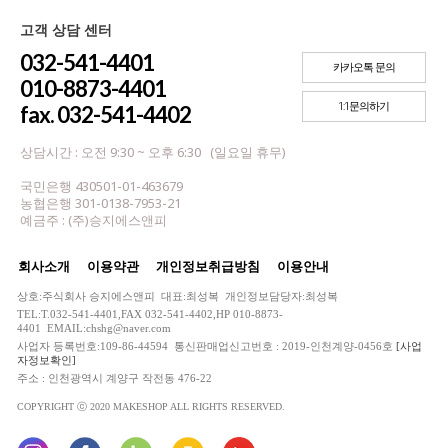
고객 상담 센터
032-541-4401
카카오톡 문의
010-8873-4401
1:1문의하기
fax. 032-541-4402
상담시간 : 오전 9:30 ~ 오후 6:30 (일요일 휴무)
국민은행 430501-01-463679
농협은행 301-0138-7953-21
예금주 : (주)승지에스앤피
회사소개
이용약관
개인정보취급방침
이용안내
상호:주식회사 승지에스앤피 대표:최성복 개인정보담당자:최성복
TEL:T.032-541-4401,FAX 032-541-4402,HP 010-8873-
4401 EMAIL:chshg@naver.com
사업자 등록번호:109-86-44594 통신판매업신고번호 : 2019-인천계양-0456호
[사업
자정보확인]
주소 : 인천광역시 계양구 작전동 476-22
COPYRIGHT ⓒ 2020 MAKESHOP ALL RIGHTS RESERVED.