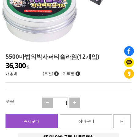
5500마법의박사퍼티슬라임(12개입)
36,300
원
배송비
(조건)
지역별
수량
즉시구매
장바구니
찜