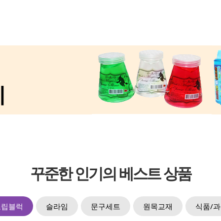
꾸준한 인기의 베스트 상품
조립블럭
슬라임
문구세트
원목교재
식품/