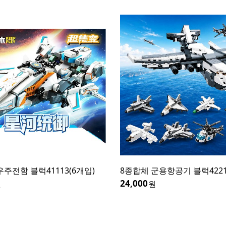
우주전함 블럭41113(6개입)
8종합체 군용항공기 블럭4221
24,000
원
원