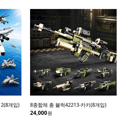
2(8개입)
8종합체 총 블럭42213-카키(8개입)
5500마
24,000
36,300
원
원