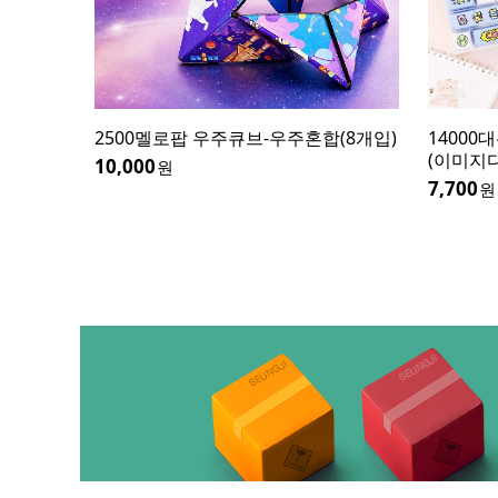
2500멜로팝 우주큐브-우주혼합(8개입)
1400
(이미지
10,000
원
7,700
원