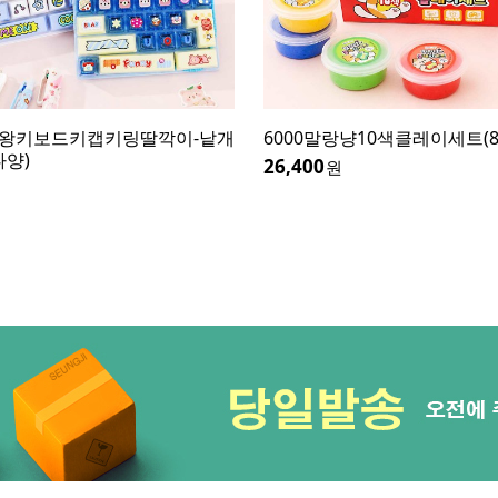
0대왕키보드키캡키링딸깍이-낱개
6000말랑냥10색클레이세트(
다양)
26,400
원