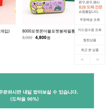
주문배송 조회
카드영수증 조회
8개입)
8000포켓몬더블포켓봉제필통-낱개
[식품
로(15g
4,800
8,000
원
찜한상품
12,200
최근 본 상품