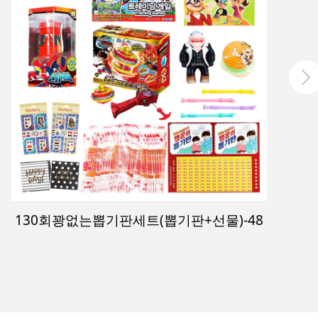
130회꽝없는뽑기판세트(뽑기판+선물)-48