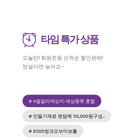
타임 특가 상품
오늘만! 회원전용 선착순 할인판매!
망설이면 늦어요~
# 4절칼라색상지-색상종류 혼합
# 만들기재료 랜덤팩 50,000원구성..
# 8500씽크오브미보틀