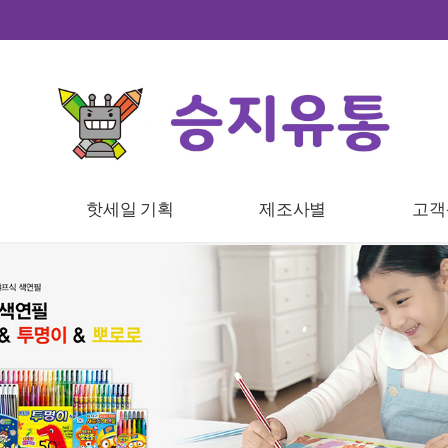
트
핫세일 기획
제조사별
고객