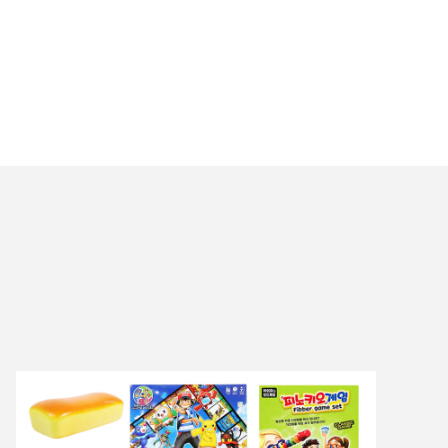
만들기재
%
50,