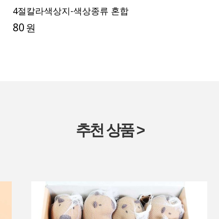
4절칼라색상지-색상종류 혼합
80
원
추천 상품 >