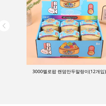
3000멜로팝 랜덤만두말랑이(12개입)
-낱개