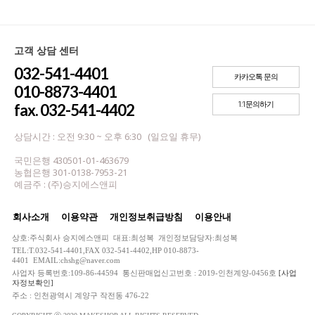
고객 상담 센터
032-541-4401
카카오톡 문의
010-8873-4401
1:1문의하기
fax. 032-541-4402
상담시간 : 오전 9:30 ~ 오후 6:30 (일요일 휴무)
국민은행 430501-01-463679
농협은행 301-0138-7953-21
예금주 : (주)승지에스앤피
회사소개
이용약관
개인정보취급방침
이용안내
상호:주식회사 승지에스앤피 대표:최성복 개인정보담당자:최성복
TEL:T.032-541-4401,FAX 032-541-4402,HP 010-8873-
4401 EMAIL:chshg@naver.com
사업자 등록번호:109-86-44594 통신판매업신고번호 : 2019-인천계양-0456호
[사업
자정보확인]
주소 : 인천광역시 계양구 작전동 476-22