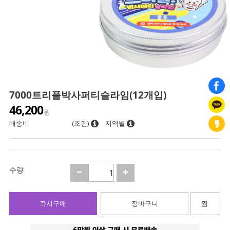
7000트리플박사퍼티슬라임(12개입)
46,200
원
배송비
(조건)
지역별
수량
즉시구매
장바구니
찜