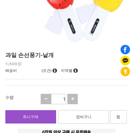
과일 손선풍기-낱개
1,500원
배송비
(조건)
지역별
수량
즉시구매
장바구니
찜