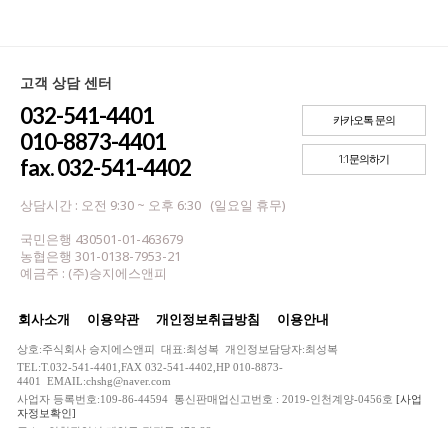
고객 상담 센터
032-541-4401
카카오톡 문의
010-8873-4401
1:1문의하기
fax. 032-541-4402
상담시간 : 오전 9:30 ~ 오후 6:30 (일요일 휴무)
국민은행 430501-01-463679
농협은행 301-0138-7953-21
예금주 : (주)승지에스앤피
회사소개
이용약관
개인정보취급방침
이용안내
상호:주식회사 승지에스앤피 대표:최성복 개인정보담당자:최성복
TEL:T.032-541-4401,FAX 032-541-4402,HP 010-8873-
4401 EMAIL:chshg@naver.com
사업자 등록번호:109-86-44594 통신판매업신고번호 : 2019-인천계양-0456호
[사업
자정보확인]
주소 : 인천광역시 계양구 작전동 476-22