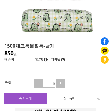
1500체크동물필통-낱개
850
원
배송비
(조건)
지역별
수량
즉시구매
장바구니
찜