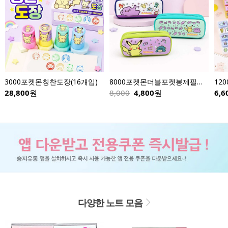
3000포켓몬칭찬도장(16개입)
8000포켓몬더블포켓봉제필통-낱개
28,800
원
8,000
4,800
원
6,6
다양한 노트 모음