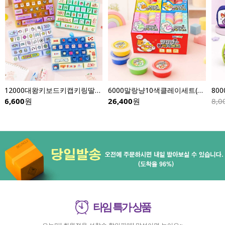
12000대왕키보드키캡키링딸깍이-낱개(이미지다양)
6000말랑냥10색클레이세트(8개입)
6,600
원
26,400
원
8,0
타임 특가 상품