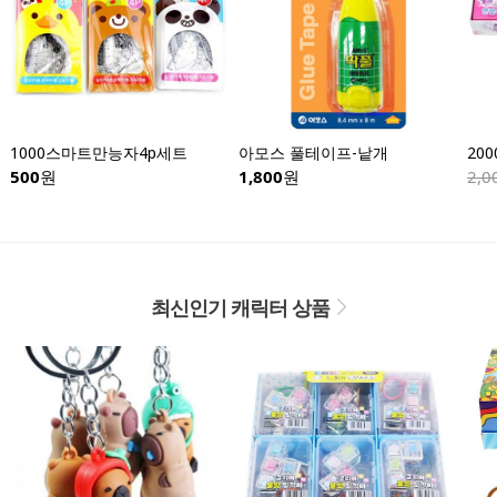
1000스마트만능자4p세트
아모스 풀테이프-낱개
500
원
1,800
원
2,0
최신인기 캐릭터 상품