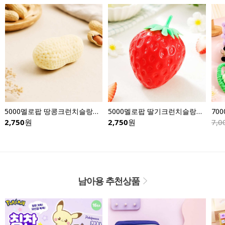
5000멜로팝 땅콩크런치슬랑이-낱개
5000멜로팝 딸기크런치슬랑이-낱개
70
2,750
원
2,750
원
7,0
남아용 추천상품