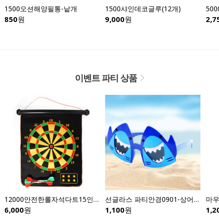
1500오션해양필통-낱개
1500샤인데코글루(12개)
850
원
9,000
원
2,7
이벤트 파티 상품
12000안전한롤자석다트15인치
선글라스 파티안경0901-상어안경
6,000
원
1,100
원
1,2