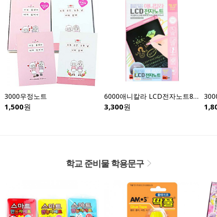
3000우정노트
6000애니칼라 LCD전자노트8.5인치-낱개
1,500
원
3,300
원
1,8
학교 준비물 학용문구