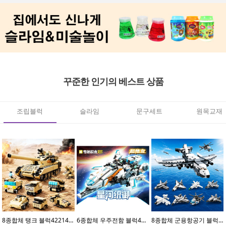
꾸준한 인기의 베스트 상품
조립블럭
슬라임
문구세트
원목교재
8종합체 탱크 블럭42214(8개입)
6종합체 우주전함 블럭41113(6개입)
8종합체 군용항공기 블럭42212(8개입)