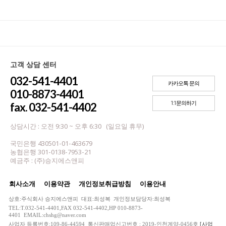
고객 상담 센터
032-541-4401
카카오톡 문의
010-8873-4401
1:1문의하기
fax. 032-541-4402
상담시간 : 오전 9:30 ~ 오후 6:30 (일요일 휴무)
국민은행 430501-01-463679
농협은행 301-0138-7953-21
예금주 : (주)승지에스앤피
회사소개
이용약관
개인정보취급방침
이용안내
상호:주식회사 승지에스앤피 대표:최성복 개인정보담당자:최성복
TEL:T.032-541-4401,FAX 032-541-4402,HP 010-8873-
4401 EMAIL:chshg@naver.com
사업자 등록번호:109-86-44594 통신판매업신고번호 : 2019-인천계양-0456호
[사업