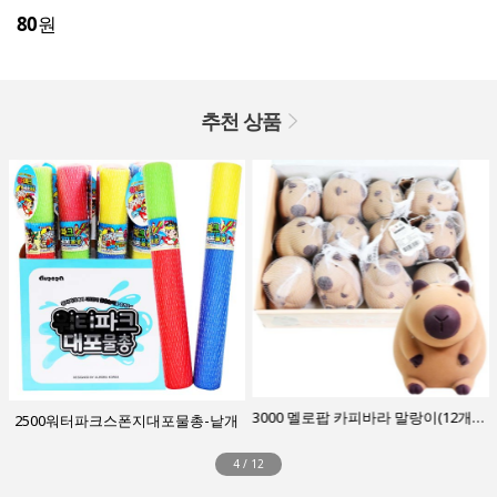
80
원
추천 상품
3000 멜로팝 카피바라 말랑이(12개입)-갈색박스
2500워터파크스폰지대포물총-낱개
4
/
12