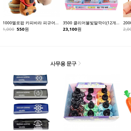
1000멜로팝 카피바라 피규어키링-낱개
3500 클리어불빛딸깍이(12개입)
1,000
550
원
23,100
원
2,0
사무용 문구