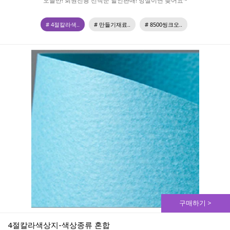
오늘만! 회원전용 선착순 할인판매! 망설이면 늦어요~
# 4절칼라색..
# 만들기재료..
# 8500씽크오..
구매하기 >
4절칼라색상지-색상종류 혼합 