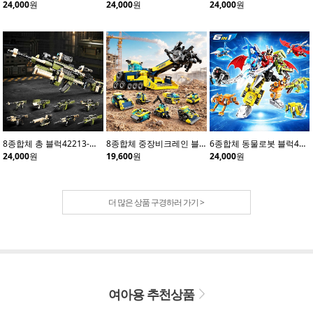
24,000
원
24,000
원
24,000
원
8종합체 총 블럭42213-카키(8개입)
8종합체 중장비크레인 블럭42210(8개입)
6종합체 동물로봇 블럭41114(6개입)
24,000
원
19,600
원
24,000
원
더 많은 상품 구경하러 가기 >
여아용 추천상품