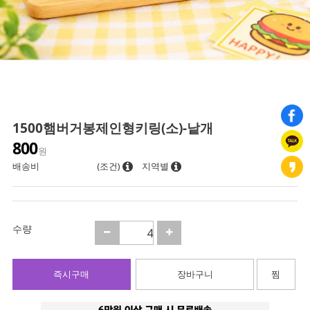
1500햄버거봉제인형키링(소)-낱개
800
원
배송비
(조건)
지역별
수량
즉시구매
장바구니
찜