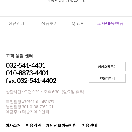
등록된 문의가 없습니다.
상품상세
상품후기
Q & A
교환·배송·반품
고객 상담 센터
032-541-4401
카카오톡 문의
010-8873-4401
1:1문의하기
fax. 032-541-4402
상담시간 : 오전 9:30 ~ 오후 6:30 (일요일 휴무)
국민은행 430501-01-463679
농협은행 301-0138-7953-21
예금주 : (주)승지에스앤피
회사소개
이용약관
개인정보취급방침
이용안내