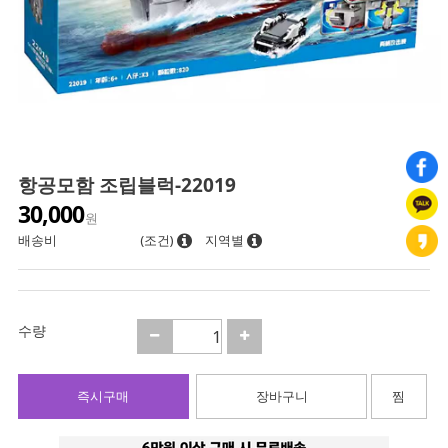
항공모함 조립블럭-22019
30,000
원
배송비
(조건)
지역별
수량
즉시구매
장바구니
찜