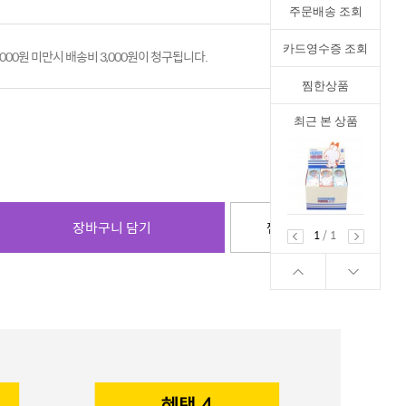
주문배송 조회
카드영수증 조회
,000원 미만시 배송비 3,000원이 청구됩니다.
찜한상품
최근 본 상품
장바구니 담기
찜하기
1
/
1