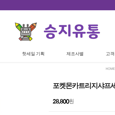
트
핫세일 기획
제조사별
고객
HOME
포켓몬카트리지샤프세트
28,800
원