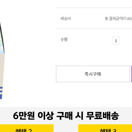
배송비
총 결제금액이 60
수량
즉시구매