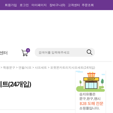
회원가입
로그인
마이페이지
장바구니(
0
)
고객센터
주문조회
0
센터
>
학용문구
>
연필/샤프
>
샤프세트
> 포켓몬카트리지샤프세트(24개입)
(24개입)