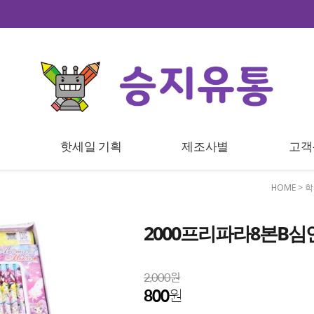
트
핫세일 기획
제조사별
고객
HOME
>
학
2000프리파라8본B심
2,000원
800
원