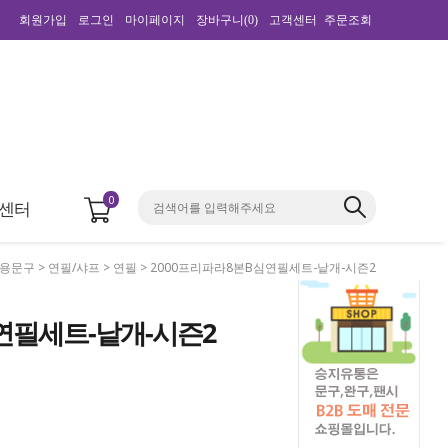
회원가입
로그인
마이페이지
장바구니(
0
)
고객센터
주문조회
0
센터
용문구
>
연필/샤프
>
연필
> 2000프리파라8본B심연필세트-낱개-시즌2
연필세트-낱개-시즌2