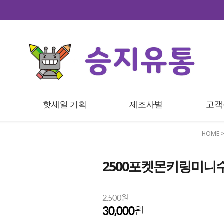
트
핫세일 기획
제조사별
고객
HOME
2500포켓몬키링미니수
2,500원
30,000
원