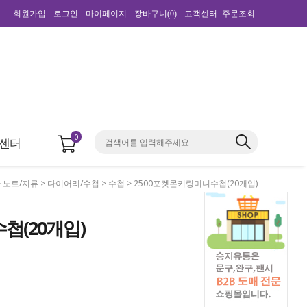
회원가입
로그인
마이페이지
장바구니(
0
)
고객센터
주문조회
0
센터
>
노트/지류
>
다이어리/수첩
>
수첩
> 2500포켓몬키링미니수첩(20개입)
첩(20개입)