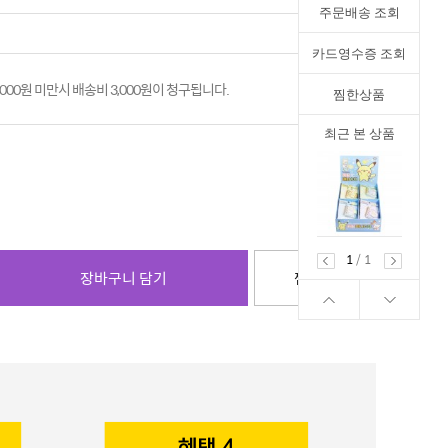
주문배송 조회
카드영수증 조회
,000원 미만시 배송비 3,000원이 청구됩니다.
찜한상품
최근 본 상품
1
/
1
장바구니 담기
찜하기