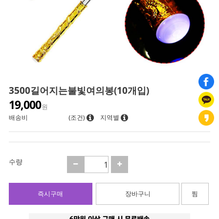
3500길어지는불빛여의봉(10개입)
19,000
원
배송비
(조건)
지역별
수량
즉시구매
장바구니
찜