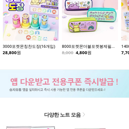
3000포켓몬칭찬도장(16개입)
8000포켓몬더블포켓봉제필통-낱개
28,800
원
8,000
4,800
원
7,7
다양한 노트 모음