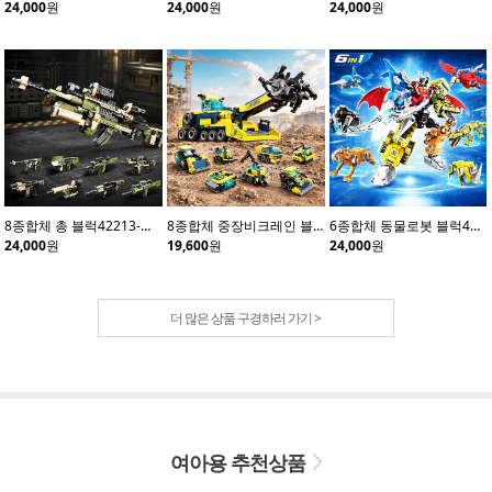
24,000
원
24,000
원
24,000
원
8종합체 총 블럭42213-카키(8개입)
8종합체 중장비크레인 블럭42210(8개입)
6종합체 동물로봇 블럭41114(6개입)
24,000
원
19,600
원
24,000
원
더 많은 상품 구경하러 가기 >
여아용 추천상품