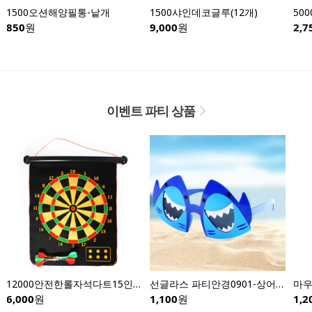
1500오션해양필통-낱개
1500샤인데코글루(12개)
850
원
9,000
원
2,7
이벤트 파티 상품
12000안전한롤자석다트15인치
선글라스 파티안경0901-상어안경
6,000
원
1,100
원
1,2