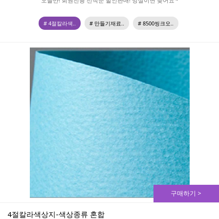
오늘만! 회원전용 선착순 할인판매! 망설이면 늦어요~
# 4절칼라색..
# 만들기재료..
# 8500씽크오..
구매하기 >
4절칼라색상지-색상종류 혼합 