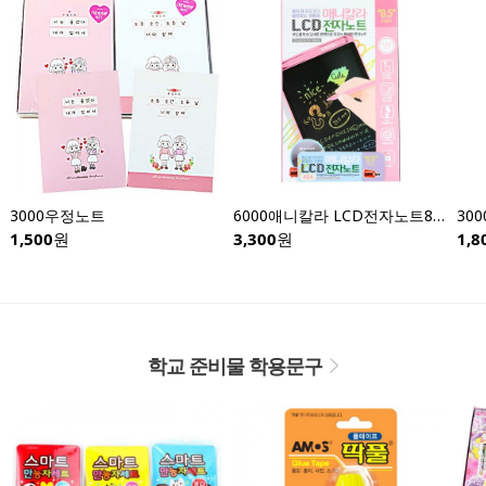
3000우정노트
6000애니칼라 LCD전자노트8.5인치-낱개
1,500
원
3,300
원
1,8
학교 준비물 학용문구