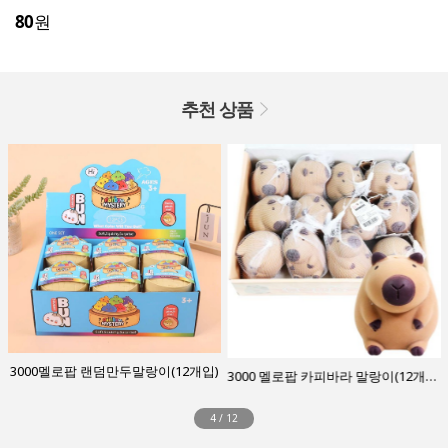
80
원
추천 상품
3000멜로팝 랜덤만두말랑이(12개입)
3000 멜로팝 카피바라 말랑이(12개1통)
4
/
12