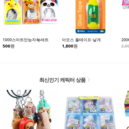
1000스마트만능자4p세트
아모스 풀테이프-낱개
500
원
1,800
원
2,0
최신인기 캐릭터 상품