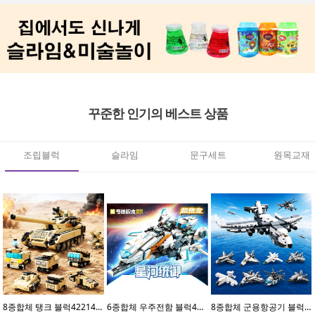
꾸준한 인기의 베스트 상품
조립블럭
슬라임
문구세트
원목교재
8종합체 탱크 블럭42214(8개입)
6종합체 우주전함 블럭41113(6개입)
8종합체 군용항공기 블럭42212(8개입)