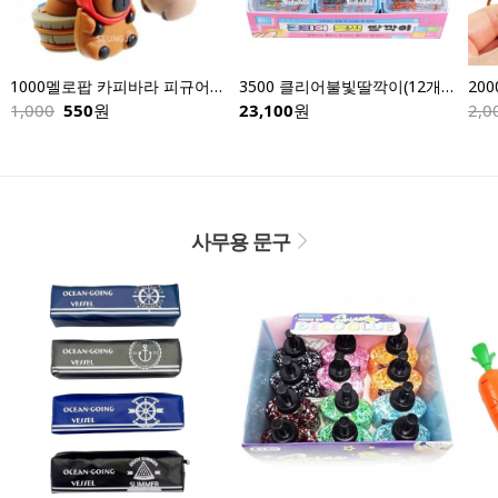
1000멜로팝 카피바라 피규어키링-낱개
3500 클리어불빛딸깍이(12개입)
1,000
550
원
23,100
원
2,0
사무용 문구