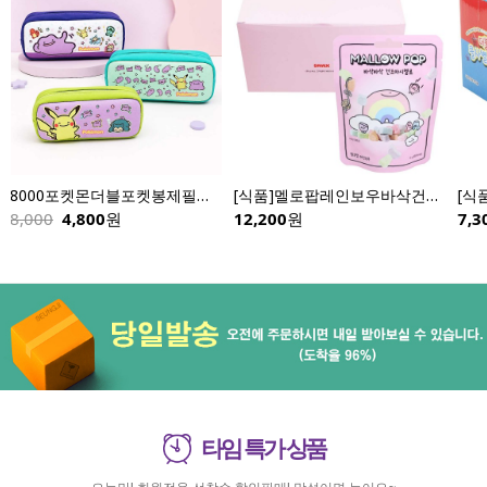
8000포켓몬더블포켓봉제필통-낱개
[식품]멜로팝레인보우바삭건조마시멜로(15gX12개입)
8,000
4,800
원
12,200
원
7,3
타임 특가 상품