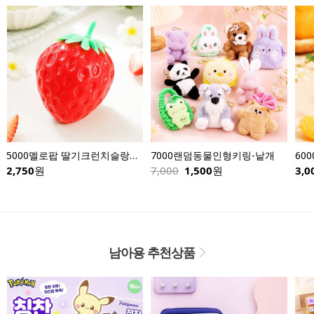
5000멜로팝 딸기크런치슬랑이-낱개
7000랜덤동물인형키링-낱개
60
2,750
원
7,000
1,500
원
3,0
남아용 추천상품