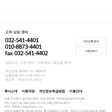
고객 상담 센터
032-541-4401
카카오톡 문의
010-8873-4401
1:1문의하기
fax. 032-541-4402
상담시간 : 오전 9:30 ~ 오후 6:30 (일요일 휴무)
국민은행 430501-01-463679
농협은행 301-0138-7953-21
예금주 : (주)승지에스앤피
회사소개
이용약관
개인정보취급방침
이용안내
상호:주식회사 승지에스앤피 대표:최성복 개인정보담당자:최성복
TEL:T.032-541-4401,FAX 032-541-4402,HP 010-8873-
4401 EMAIL:chshg@naver.com
사업자 등록번호:109-86-44594 통신판매업신고번호 : 2019-인천계양-0456호
[사업