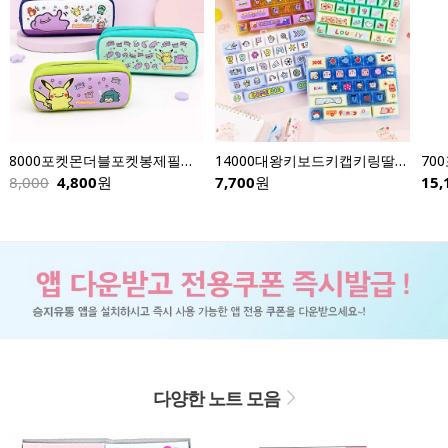
8000포켓몬더블포켓봉제필통-낱개
14000대왕키보드키캡키링딸깍이-낱개(이미지다양)
8,000
4,800
원
7,700
원
15,
다양한 노트 모음