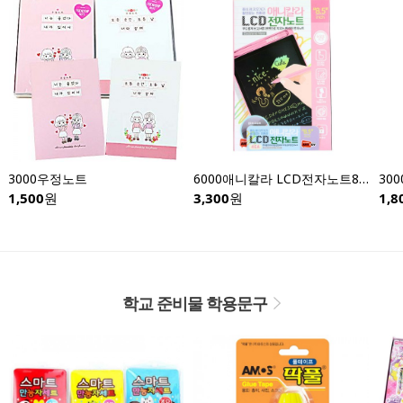
3000우정노트
6000애니칼라 LCD전자노트8.5인치-낱개
1,500
원
3,300
원
1,8
학교 준비물 학용문구