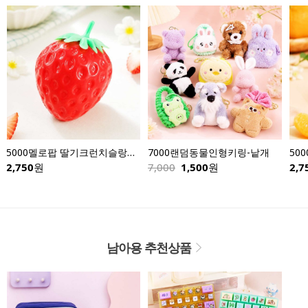
5000멜로팝 딸기크런치슬랑이-낱개
7000랜덤동물인형키링-낱개
50
2,750
원
7,000
1,500
원
2,7
남아용 추천상품