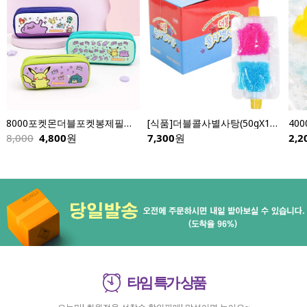
8000포켓몬더블포켓봉제필통-낱개
[식품]더블콜사별사탕(50gX12개입)
8,000
4,800
원
7,300
원
2,2
타임 특가 상품