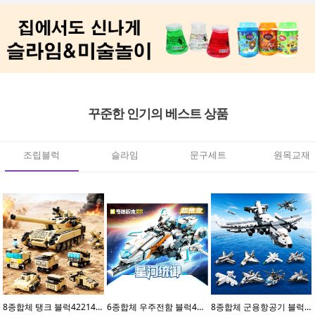
꾸준한 인기의 베스트 상품
조립블럭
슬라임
문구세트
원목교재
8종합체 탱크 블럭42214(8개입)
6종합체 우주전함 블럭41113(6개입)
8종합체 군용항공기 블럭42212(8개입)