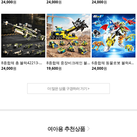
24,000
원
24,000
원
24,000
원
8종합체 총 블럭42213-카키(8개입)
8종합체 중장비크레인 블럭42210(8개입)
6종합체 동물로봇 블럭41114(6개입)
24,000
원
19,600
원
24,000
원
더 많은 상품 구경하러 가기 >
여아용 추천상품