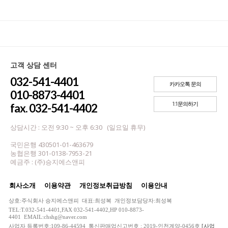
고객 상담 센터
032-541-4401
카카오톡 문의
010-8873-4401
1:1문의하기
fax. 032-541-4402
상담시간 : 오전 9:30 ~ 오후 6:30 (일요일 휴무)
국민은행 430501-01-463679
농협은행 301-0138-7953-21
예금주 : (주)승지에스앤피
회사소개
이용약관
개인정보취급방침
이용안내
상호:주식회사 승지에스앤피 대표:최성복 개인정보담당자:최성복
TEL:T.032-541-4401,FAX 032-541-4402,HP 010-8873-
4401 EMAIL:chshg@naver.com
사업자 등록번호:109-86-44594 통신판매업신고번호 : 2019-인천계양-0456호
[사업