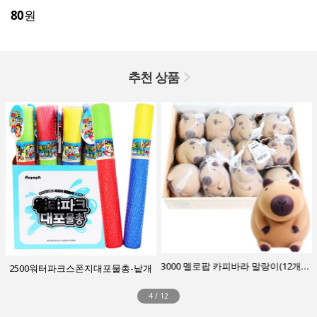
80
원
추천 상품
3000 멜로팝 카피바라 말랑이(12개입)-갈색박스
2500워터파크스폰지대포물총-낱개
4
/
12