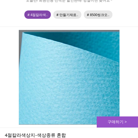
오늘만! 회원전용 선착순 할인판매! 망설이면 늦어요~
# 4절칼라색..
# 만들기재료..
# 8500씽크오..
구매하기 >
4절칼라색상지-색상종류 혼합 