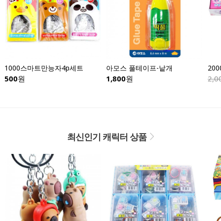
1000스마트만능자4p세트
아모스 풀테이프-낱개
500
원
1,800
원
2,0
최신인기 캐릭터 상품