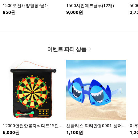
1500오션해양필통-낱개
1500샤인데코글루(12개)
850
원
9,000
원
2,7
이벤트 파티 상품
12000안전한롤자석다트15인치
선글라스 파티안경0901-상어안경
6,000
원
1,100
원
1,2