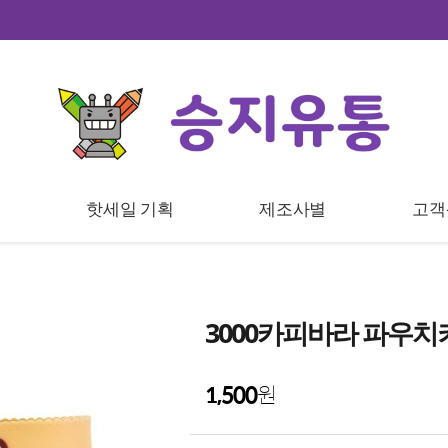
트
핫세일 기획
제조사별
고객
3000카피바라 파우치
1,500
원