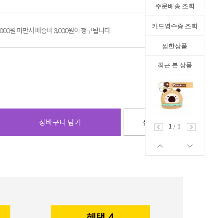
주문배송 조회
카드영수증 조회
,000원 미만시 배송비 3,000원이 청구됩니다.
찜한상품
최근 본 상품
장바구니 담기
찜하기
1
/
1