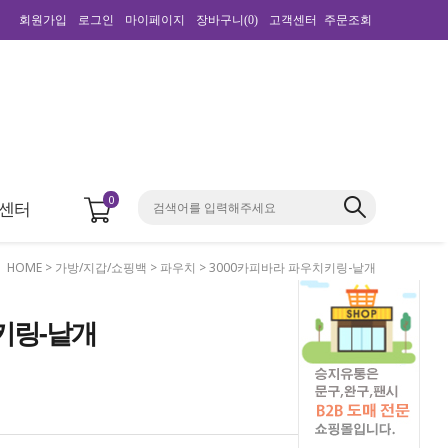
회원가입
로그인
마이페이지
장바구니(
0
)
고객센터
주문조회
0
센터
HOME
>
가방/지갑/쇼핑백
>
파우치
> 3000카피바라 파우치키링-낱개
키링-낱개