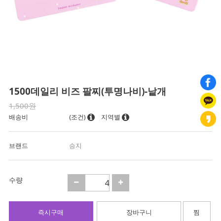
1500데일리 비즈 팔찌(투명나비)-낱개
1,500원
배송비
(조건)
지역별
브랜드
승지
수량
즉시구매
장바구니
찜