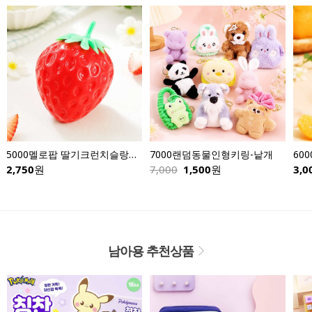
5000멜로팝 딸기크런치슬랑이-낱개
7000랜덤동물인형키링-낱개
6000한라봉
원
7,000
1,500
원
3,000
원
남아용 추천상품