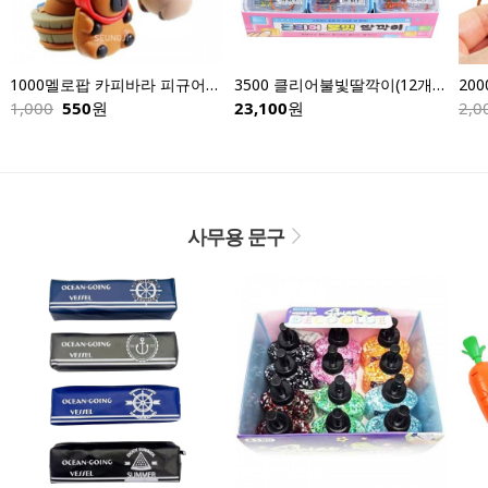
1000멜로팝 카피바라 피규어키링-낱개
3500 클리어불빛딸깍이(12개입)
1,000
550
원
23,100
원
2,0
사무용 문구