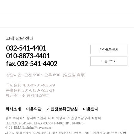
고객 상담 센터
032-541-4401
카카오톡 문의
010-8873-4401
1:1문의하기
fax. 032-541-4402
상담시간 : 오전 9:30 ~ 오후 6:30 (일요일 휴무)
국민은행 430501-01-463679
농협은행 301-0138-7953-21
예금주 : (주)승지에스앤피
회사소개
이용약관
개인정보취급방침
이용안내
상호:주식회사 승지에스앤피 대표:최성복 개인정보담당자:최성복
TEL:T.032-541-4401,FAX 032-541-4402,HP 010-8873-
4401 EMAIL:chshg@naver.com
사업자 등록번호:109-86-44594 통신판매업신고번호 : 2019-인천계양-0456호
[사업