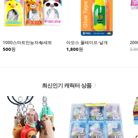
1000스마트만능자4p세트
아모스 풀테이프-낱개
500
원
1,800
원
2,0
최신인기 캐릭터 상품