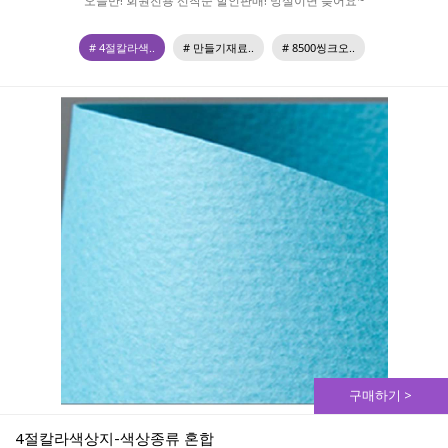
오늘만! 회원전용 선착순 할인판매! 망설이면 늦어요~
# 4절칼라색..
# 만들기재료..
# 8500씽크오..
구매하기 >
4절칼라색상지-색상종류 혼합 