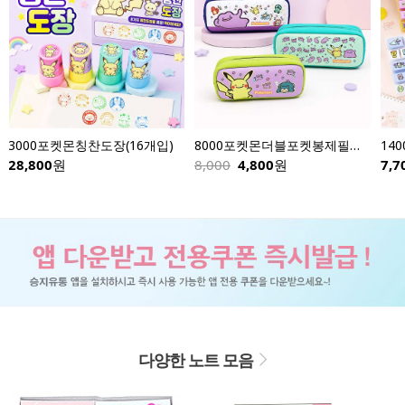
3000포켓몬칭찬도장(16개입)
8000포켓몬더블포켓봉제필통-낱개
28,800
원
8,000
4,800
원
7,70
다양한 노트 모음