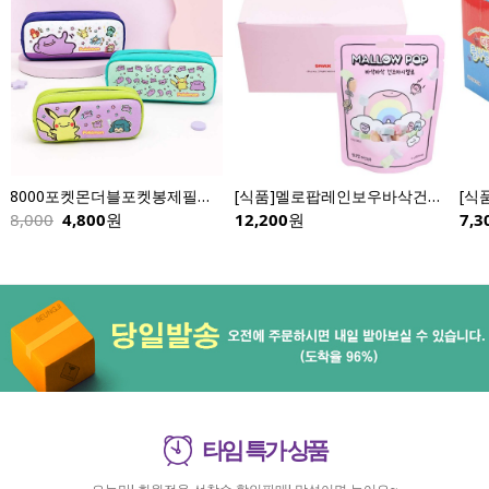
[식품]더블콜사별사탕(50gX12개입)
4000멜로팝 둥둥오리 9p세트 -낱개
7,300
원
2,200
원
21,
타임 특가 상품