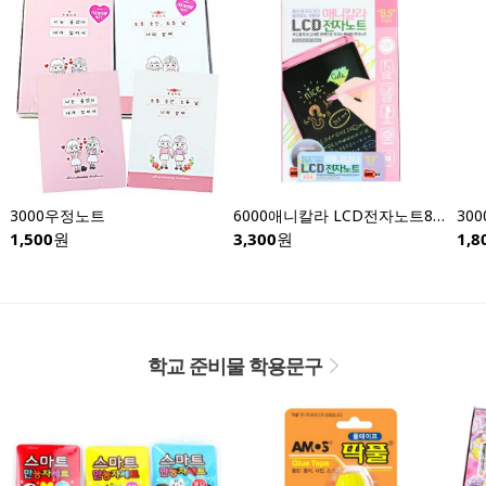
3000우정노트
6000애니칼라 LCD전자노트8.5인치-낱개
1,500
원
3,300
원
1,8
학교 준비물 학용문구