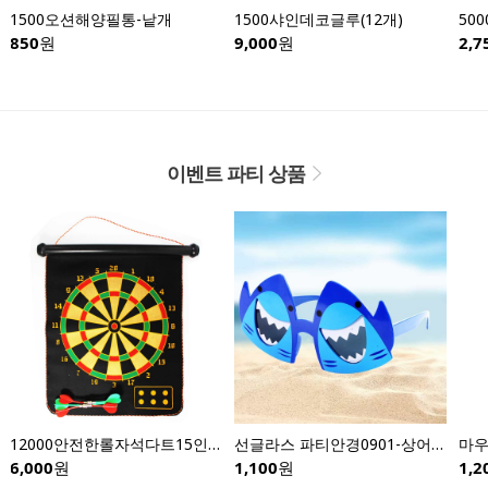
1500오션해양필통-낱개
1500샤인데코글루(12개)
850
원
9,000
원
2,7
이벤트 파티 상품
12000안전한롤자석다트15인치
선글라스 파티안경0901-상어안경
6,000
원
1,100
원
1,2