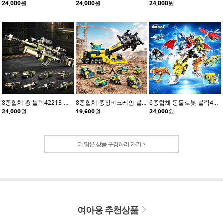
24,000
원
24,000
원
24,000
원
8종합체 총 블럭42213-카키(8개입)
8종합체 중장비크레인 블럭42210(8개입)
6종합체 동물로봇 블럭41114(6개입)
24,000
원
19,600
원
24,000
원
더 많은 상품 구경하러 가기 >
여아용 추천상품