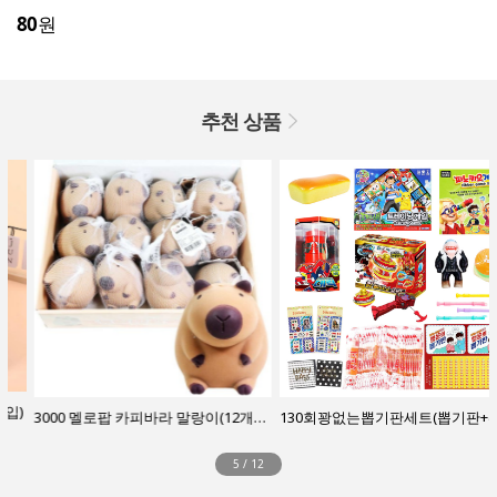
80
원
추천 상품
3000 멜로팝 카피바라 말랑이(12개1통)
130회꽝없는뽑기판세트(뽑기판+선물)-48
5
/
12