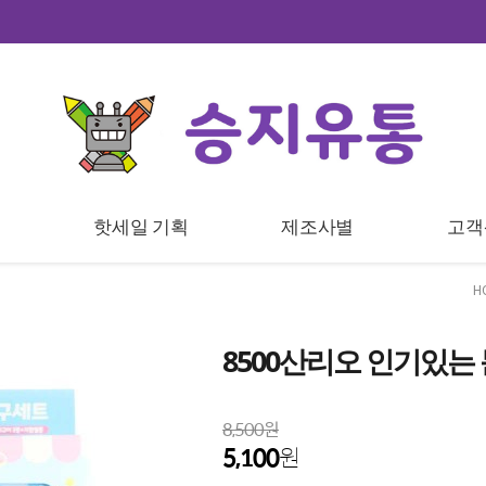
트
핫세일 기획
제조사별
고객
H
8500산리오 인기있
8,500원
5,100
원