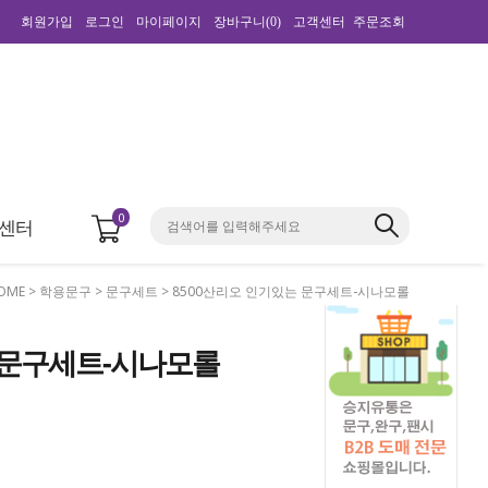
회원가입
로그인
마이페이지
장바구니(
0
)
고객센터
주문조회
0
센터
OME
>
학용문구
>
문구세트
> 8500산리오 인기있는 문구세트-시나모롤
는 문구세트-시나모롤