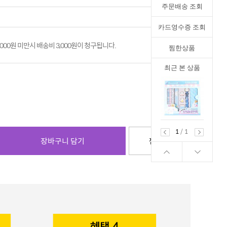
주문배송 조회
카드영수증 조회
,000원 미만시 배송비 3,000원이 청구됩니다.
찜한상품
최근 본 상품
1
/
1
장바구니 담기
찜하기