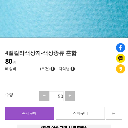
4절칼라색상지-색상종류 혼합
80
원
배송비
(조건)
지역별
수량
즉시구매
장바구니
찜