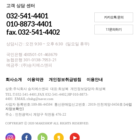
고객 상담 센터
032-541-4401
카카오톡 문의
010-8873-4401
1:1문의하기
fax. 032-541-4402
상담시간 : 오전 9:30 ~ 오후 6:30 (일요일 휴무)
국민은행 430501-01-463679
농협은행 301-0138-7953-21
예금주 : (주)승지에스앤피
회사소개
이용약관
개인정보취급방침
이용안내
상호:주식회사 승지에스앤피 대표:최성복 개인정보담당자:최성복
TEL:T.032-541-4401,FAX 032-541-4402,HP 010-8873-
4401 EMAIL:chshg@naver.com
사업자 등록번호:109-86-44594 통신판매업신고번호 : 2019-인천계양-0456호
[사업
자정보확인]
주소 : 인천광역시 계양구 작전동 476-22
COPYRIGHT ⓒ 2020 MAKESHOP ALL RIGHTS RESERVED.