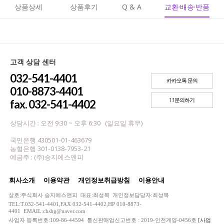
상품상세
상품후기
Q & A
교환·배송·반품
고객 상담 센터
032-541-4401
카카오톡 문의
010-8873-4401
1:1문의하기
fax. 032-541-4402
상담시간 : 오전 9:30 ~ 오후 6:30 (일요일 휴무)
국민은행 430501-01-463679
농협은행 301-0138-7953-21
예금주 : (주)승지에스앤피
회사소개
이용약관
개인정보취급방침
이용안내
상호:주식회사 승지에스앤피 대표:최성복 개인정보담당자:최성복
TEL:T.032-541-4401,FAX 032-541-4402,HP 010-8873-
4401 EMAIL:chshg@naver.com
사업자 등록번호:109-86-44594 통신판매업신고번호 : 2019-인천계양-0456호
[사업