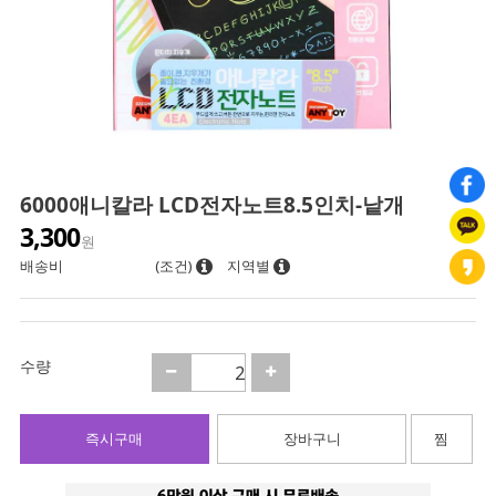
6000애니칼라 LCD전자노트8.5인치-낱개
3,300
원
배송비
(조건)
지역별
수량
즉시구매
장바구니
찜