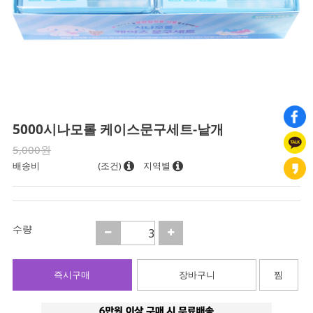
5000시나모롤 케이스문구세트-낱개
5,000원
배송비
(조건)
지역별
수량
즉시구매
장바구니
찜