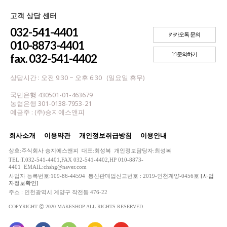
고객 상담 센터
032-541-4401
카카오톡 문의
010-8873-4401
1:1문의하기
fax. 032-541-4402
상담시간 : 오전 9:30 ~ 오후 6:30 (일요일 휴무)
국민은행 430501-01-463679
농협은행 301-0138-7953-21
예금주 : (주)승지에스앤피
회사소개
이용약관
개인정보취급방침
이용안내
상호:주식회사 승지에스앤피 대표:최성복 개인정보담당자:최성복
TEL:T.032-541-4401,FAX 032-541-4402,HP 010-8873-
4401 EMAIL:chshg@naver.com
사업자 등록번호:109-86-44594 통신판매업신고번호 : 2019-인천계양-0456호
[사업
자정보확인]
주소 : 인천광역시 계양구 작전동 476-22
COPYRIGHT ⓒ 2020 MAKESHOP ALL RIGHTS RESERVED.